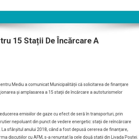
ru 15 Stații De Încărcare A
 pentru Mediu a comunicat Municipalității că solicitarea de finanțare
onarea şi amplasarea a 15 staţii de încărcare a autoturismelor
ea
reducerea emisiilor de gaze cu efect de seră în transporturi, prin
rutier nepoluant din punct de vedere energetic: staţii de reîncărcare
”. La sfârșitul anului 2018, când a fost depusă cererea de finanțare,
e
urma discuțiilor cu AFM, s-a renunțat la cele două stații din Livada Poștei.