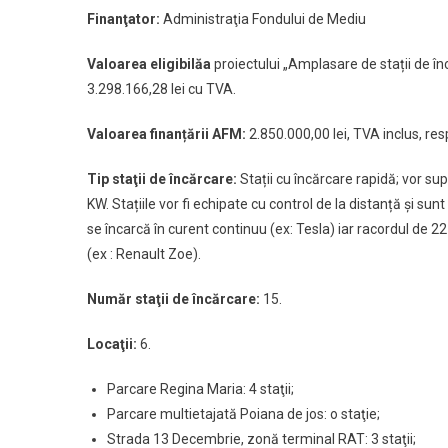
Finanţator:
Administraţia Fondului de Mediu
Valoarea
eligibilă
a
proiectului „Amplasare de stații de în
3.298.166,28 lei cu TVA.
Valoarea
finanțării AFM:
2.850.000,00 lei, TVA inclus, res
Tip staţii de încărcare:
Stații cu încărcare rapidă; vor su
KW. Stațiile vor fi echipate cu control de la distanță și sun
se încarcă în curent continuu (ex: Tesla) iar racordul de 22
(ex : Renault Zoe).
Număr staţii de încărcare:
15.
L
ocaţii:
6.
Parcare Regina Maria: 4 staţii;
Parcare multietajată Poiana de jos: o staţie;
Strada 13 Decembrie, zonă terminal RAT: 3 staţii;