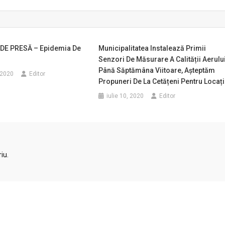
DE PRESĂ – Epidemia De
Municipalitatea Instalează Primii
Senzori De Măsurare A Calității Aerului
Până Săptămâna Viitoare, Așteptăm
 2020
Editor
Propuneri De La Cetățeni Pentru Locați
iulie 10, 2020
Editor
iu.