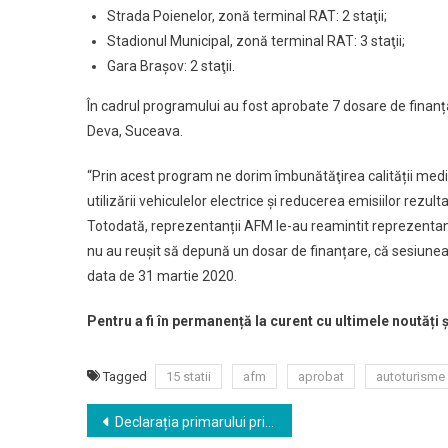
Strada Poienelor, zonă terminal RAT: 2 staţii;
Stadionul Municipal, zonă terminal RAT: 3 staţii;
Gara Braşov: 2 staţii.
În cadrul programului au fost aprobate 7 dosare de finanțar
Deva, Suceava.
“Prin acest program ne dorim îmbunătăţirea calității medi
utilizării vehiculelor electrice și reducerea emisiilor rezu
Totodată, reprezentanții AFM le-au reamintit reprezentanțil
nu au reușit să depună un dosar de finanțare, că sesiune
data de 31 martie 2020.
Pentru a fi în permanență la curent cu ultimele noutăți 
Tagged
15 statii
afm
aprobat
autoturisme
Navigare
Declarația primarului privind activitatea din piețe.