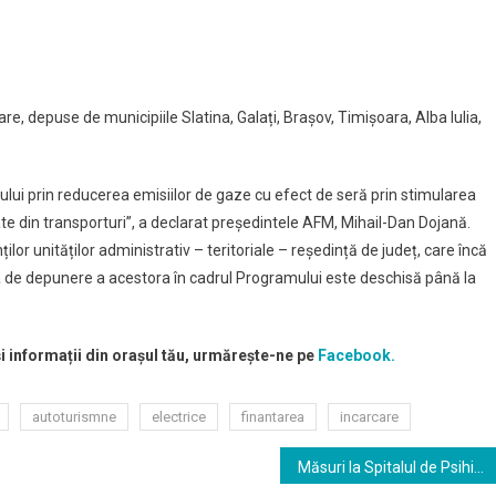
e, depuse de municipiile Slatina, Galați, Brașov, Timișoara, Alba Iulia,
ului prin reducerea emisiilor de gaze cu efect de seră prin stimularea
ltate din transporturi”, a declarat președintele AFM, Mihail-Dan Dojană.
or unităților administrativ – teritoriale – reședință de județ, care încă
a de depunere a acestora în cadrul Programului este deschisă până la
și informații din orașul tău, urmărește-ne pe
Facebook.
autoturismne
electrice
finantarea
incarcare
Măsuri la Spitalul de Psihiatrie Braşov pentru a putea prelua pacienţi cu COVID-19