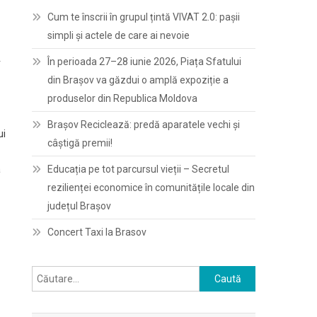
Cum te înscrii în grupul țintă VIVAT 2.0: pașii
simpli și actele de care ai nevoie
În perioada 27–28 iunie 2026, Piața Sfatului
r
din Brașov va găzdui o amplă expoziție a
produselor din Republica Moldova
Brașov Reciclează: predă aparatele vechi și
ui
câștigă premii!
a
Educația pe tot parcursul vieții – Secretul
rezilienței economice în comunitățile locale din
județul Brașov
Concert Taxi la Brasov
Caută
după: