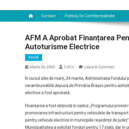
Contact
Politică De Confidențialitate
AFM A Aprobat Finanțarea Pent
Autoturisme Electrice
Social
Editor
On
Martie 26, 2020
Leave A Comment
AFM
În cursul zilei de marți, 24 martie, Administraţia Fondului
A
nerambursabilă depusă de Primăria Brașov pentru achiziţi
Aprobat
electrice a fost aprobată.
Finanțar
Pentru
Finanțarea a fost obținută în cadrul ,,Programului privind 
15
promovarea infrastructurii pentru vehiculele de transport 
Stații
De
pentru vehicule electrice în municipiile reşedinţe de judeţ
Încărcar
Municipalitatea a solicitat fonduri pentru 17 stații, dar în 