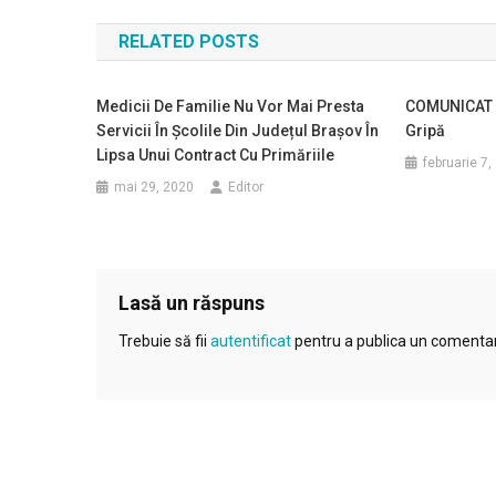
în
RELATED POSTS
articole
Medicii De Familie Nu Vor Mai Presta
COMUNICAT 
Servicii În Şcolile Din Județul Brașov În
Gripă
Lipsa Unui Contract Cu Primăriile
februarie 7,
mai 29, 2020
Editor
Lasă un răspuns
Trebuie să fii
autentificat
pentru a publica un comentar