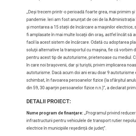
A
Autoturi
,,Deși trecem printr-o perioadă foarte grea, mai primim și
Electrice
pandemie. Ieri am fost anunțat de cei de la Administrația 
și montarea a 15 stații de încărcare a mașinilor electrice,
fi amplasate în mai multe locaţii din oraş, astfel încât să 
facil la acest sistem de încărcare. Odată cu adoptarea pl
soluţii alternative la transportul cu maşina, fie că vorbim d
pentru acest tip de autoturisme, prietenoase cu mediul. C
în care noi brașovenii, dar și turiștii, privim implicarea noa
autoturisme. Dacă acum doi ani erau doar 9 autoturisme ele
schimbat, în favoarea persoanelor fizice (la sfârșitul anu
din 59, 30 aparțin persoanelor fizice n.n.)”, a declarat pri
DETALII PROIECT:
Nume program de finanţare:
,,Programul privind reducer
infrastructurii pentru vehiculele de transport rutier nepol
electrice în municipiile reşedință de judeţ”.