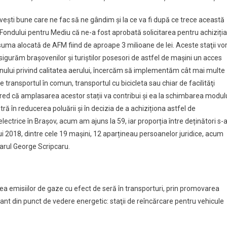
sme
 vești bune care ne fac să ne gândim și la ce va fi după ce trece această
Fondului pentru Mediu că ne-a fost aprobată solicitarea pentru achiziția
 suma alocată de AFM fiind de aproape 3 milioane de lei. Aceste staţii vo
asigurăm braşovenilor şi turiştilor posesori de astfel de maşini un acces
anului privind calitatea aerului, încercăm să implementăm cât mai multe
e transportul în comun, transportul cu bicicleta sau chiar de facilităţi
red că amplasarea acestor stații va contribui și ea la schimbarea modul
stră în reducerea poluării și în decizia de a achiziționa astfel de
ctrice în Brașov, acum am ajuns la 59, iar proporția între deținători s-
lui 2018, dintre cele 19 mașini, 12 aparțineau persoanelor juridice, acum
marul George Scripcaru.
ea emisiilor de gaze cu efect de seră în transporturi, prin promovarea
uant din punct de vedere energetic: staţii de reîncărcare pentru vehicule