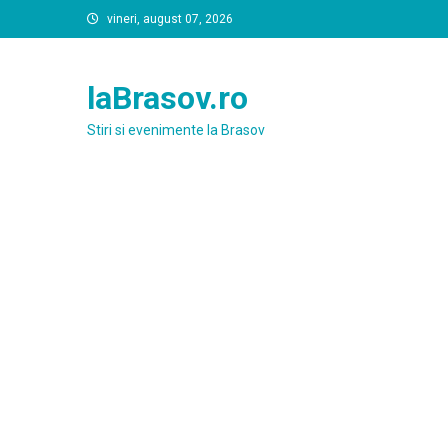
Skip
vineri, august 07, 2026
to
content
laBrasov.ro
Stiri si evenimente la Brasov