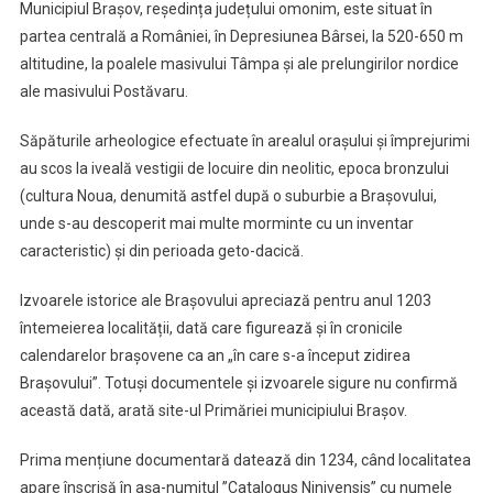
Municipiul Brașov, reședința județului omonim, este situat în
partea centrală a României, în Depresiunea Bârsei, la 520-650 m
altitudine, la poalele masivului Tâmpa și ale prelungirilor nordice
ale masivului Postăvaru.
Săpăturile arheologice efectuate în arealul orașului și împrejurimi
au scos la iveală vestigii de locuire din neolitic, epoca bronzului
(cultura Noua, denumită astfel după o suburbie a Brașovului,
unde s-au descoperit mai multe morminte cu un inventar
caracteristic) și din perioada geto-dacică.
Izvoarele istorice ale Brașovului apreciază pentru anul 1203
întemeierea localității, dată care figurează și în cronicile
calendarelor brașovene ca an „în care s-a început zidirea
Brașovului”. Totuși documentele și izvoarele sigure nu confirmă
această dată, arată site-ul Primăriei municipiului Brașov.
Prima mențiune documentară datează din 1234, când localitatea
apare înscrisă în așa-numitul ”Catalogus Ninivensis” cu numele