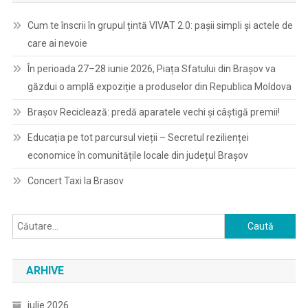
Cum te înscrii în grupul țintă VIVAT 2.0: pașii simpli și actele de
care ai nevoie
În perioada 27–28 iunie 2026, Piața Sfatului din Brașov va
găzdui o amplă expoziție a produselor din Republica Moldova
Brașov Reciclează: predă aparatele vechi și câștigă premii!
Educația pe tot parcursul vieții – Secretul rezilienței
economice în comunitățile locale din județul Brașov
Concert Taxi la Brasov
Caută
după:
ARHIVE
iulie 2026