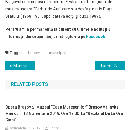
Brașovul este cunoscut și pentru Festivalul internațional de
muzică ușoară ”Cerbul de Aur” care s-a desfășurat în Piața
Sfatului (1968-1971, apoi câteva ediții și după 1989).
Pentru a fi în permanență la curent cu ultimele noutăți și
informații din orașul tău, urmărește-ne pe
Facebook
.
Tagged
brasov
municipiul
Navigare
Municipiul Făgăraș
Județul Brașov: prezentare
în
RELATED POSTS
articole
Opera Braşov Şi Muzeul "Casa Mureşenilor" Braşov Vă Invită
Miercuri, 13 Noiembrie 2019, Ora 17.00, La "Recitalul De La Ora
Cinci"
noiembrie 11, 2019
Editor