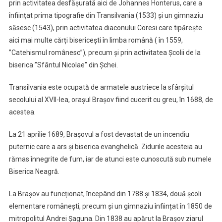
prin activitatea desfășurată aici de Johannes Honterus, care a
înființat prima tipografie din Transilvania (1533) și un gimnaziu
săsesc (1543), prin activitatea diaconului Coresi care tipărește
aici mai multe cărți bisericești în limba română ( în 1559,
”Catehismul românesc”), precum și prin activitatea Școlii de la
biserica ”Sfântul Nicolae” din Șchei.
Transilvania este ocupată de armatele austriece la sfârșitul
secolului al XVII-lea, orașul Brașov fiind cucerit cu greu, în 1688, de
acestea.
La 21 aprilie 1689, Brașovul a fost devastat de un incendiu
puternic care a ars și biserica evanghelică. Zidurile acesteia au
rămas înnegrite de fum, iar de atunci este cunoscută sub numele
Biserica Neagră.
La Brașov au funcționat, începând din 1788 și 1834, două școli
elementare românești, precum și un gimnaziu înființat în 1850 de
mitropolitul Andrei Șaguna. Din 1838 au apărut la Brașov ziarul