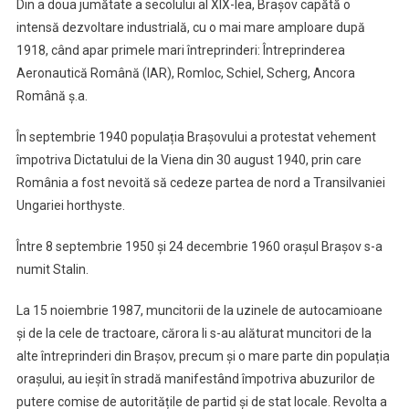
Din a doua jumătate a secolului al XIX-lea, Brașov capătă o
intensă dezvoltare industrială, cu o mai mare amploare după
1918, când apar primele mari întreprinderi: Întreprinderea
Aeronautică Română (IAR), Romloc, Schiel, Scherg, Ancora
Română ș.a.
În septembrie 1940 populația Brașovului a protestat vehement
împotriva Dictatului de la Viena din 30 august 1940, prin care
România a fost nevoită să cedeze partea de nord a Transilvaniei
Ungariei horthyste.
Între 8 septembrie 1950 și 24 decembrie 1960 orașul Brașov s-a
numit Stalin.
La 15 noiembrie 1987, muncitorii de la uzinele de autocamioane
și de la cele de tractoare, cărora li s-au alăturat muncitori de la
alte întreprinderi din Brașov, precum și o mare parte din populația
orașului, au ieșit în stradă manifestând împotriva abuzurilor de
putere comise de autoritățile de partid și de stat locale. Revolta a