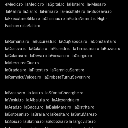
eMedic.ro
laMedic.ro
laSpital.ro
laHotel.ro
la-Masa.ro
laMall.ro
laZiar.ro
laFirma.ro
laFacultate.ro
la-Suceava.ro
laExecutareSilita.ro
laChisinau.ro
laPiatraNeamt.ro
High-
Fashion.ro
laBalti.ro
laRomania.ro
laBucuresti.ro
laClujNapoca.ro
laConstanta.ro
laCraiova.ro
laGalati.ro
laPloiesti.ro
laTimisoara.ro
laBuzau.ro
laCalarasi.ro
laDeva.ro
laFocsani.ro
laGiurgiu.ro
laMiercureaCiuc.ro
laOradea.ro
laPitesti.ro
laRamnicuSarat.ro
laRamnicuValcea.ro
laDrobetaTurnuSeverin.ro
laBrasov.ro
la-Iasi.ro
laSfantuGheorghe.ro
laVaslui.ro
laAlbaIulia.ro
laAlexandria.ro
laArad.ro
laBacau.ro
laBaiaMare.ro
laBistrita.ro
laBotosani.ro
laBraila.ro
laResita.ro
laSatuMare.ro
laSibiu.ro
laSlatina.ro
laSlobozia.ro
laTargoviste.ro