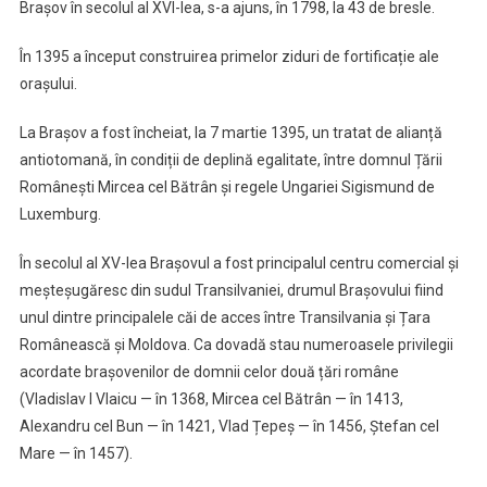
Brașov în secolul al XVI-lea, s-a ajuns, în 1798, la 43 de bresle.
În 1395 a început construirea primelor ziduri de fortificație ale
orașului.
La Brașov a fost încheiat, la 7 martie 1395, un tratat de alianță
antiotomană, în condiții de deplină egalitate, între domnul Țării
Românești Mircea cel Bătrân și regele Ungariei Sigismund de
Luxemburg.
În secolul al XV-lea Brașovul a fost principalul centru comercial și
meșteșugăresc din sudul Transilvaniei, drumul Brașovului fiind
unul dintre principalele căi de acces între Transilvania și Țara
Românească și Moldova. Ca dovadă stau numeroasele privilegii
acordate brașovenilor de domnii celor două țări române
(Vladislav I Vlaicu — în 1368, Mircea cel Bătrân — în 1413,
Alexandru cel Bun — în 1421, Vlad Țepeș — în 1456, Ștefan cel
Mare — în 1457).