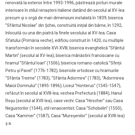
renovată la exterior între 1993-1996, păstrează picturi murale
interioare în stilul renașterii italiene datând din secolul al XV-lea
precum și o orgă de mari dimensiuni instalată în 1839; biserica
”Sfântul Nicolae” din Șchei, construită inițial din bârne, în 1292,
înlocuită cu una din piatră la finele secolului al XV-lea; Casa
Sfatului (Primăria veche), edificiu construit în 1420, cu multiple
transformări în secolele XVI-XVIII; biserica evanghelică ”Sfântul
Martin” (secolul al XV-lea); biserica mânăstirii franciscane cu
hramul ”Sfântul Ioan” (1506); biserica romano-catolică ”Sfinții
Petru și Pavel” (1776-1782); bisericile ortodoxe cu hramurile
”Sfânta Treime” (1783), ”Sfânta Adormire” (1783), ”Adormirea
Maicii Domnului” (1895-1896); Liceul ”Honterus” (1545-1547),
refăcut în secolul al XVIII-lea; vechea Prefectură (1884); Hanul
Roșu (secolul al XVII-lea); case vechi: Casa ”Hirscher” sau Casa
Negustorilor (1544), stil renascentist; Casa ”Schobelin” (1550),
Casa ”Kammer” (1587); Casa ”Mureșenilor” (secolul al XVIII-lea)
ș.a.