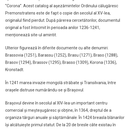
”Corona”. Acest catalog al așezămintelor Ordinului călugăresc
Premonstratens este de fapt o copie din secolul al XV-lea,
originalul fiind pierdut. După părerea cercetătorilor, documentul
original a fost întocmit în perioada anilor 1236-1241,
menționează site-ul amintit.
Ulterior figurează în diferite documente cu alte denumiri:
Brassovia (1251), Barassu (1252), Brasu (1271), Braso (1288),
Brasov (1294), Brassov (1295), Brasso (1309), Korona (1336),
Kronstadt.
În 1241 marea invazie mongolă străbate și Transilvania, între
orașele distruse numărându-se și Brașovul.
Brașovul devine în secolul al XIV-lea un important centru
comercial și meșteșugăresc și obține, în 1364, dreptul de a
organiza târguri anuale și săptămânale. În 1424 breasla blănarilor
își alcătuiește primul statut. De la 20 de bresle câte existau în