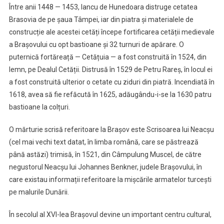
Între anii 1448 — 1453, Iancu de Hunedoara distruge cetatea
Brasovia de pe șaua Tâmpei, iar din piatra și materialele de
construcție ale acestei cetăți începe fortificarea cetății medievale
a Brașovului cu opt bastioane și 32 turnuri de apărare. O
puternică fortăreață — Cetățuia — a fost construită în 1524, din
lemn, pe Dealul Cetății. Distrusă în 1529 de Petru Rareș, în locul ei
a fost construită ulterior o cetate cu ziduri din piatră. Incendiată în
1618, avea să fie refăcută în 1625, adăugându-i-se la 1630 patru
bastioane la colțuri.
O mărturie scrisă referitoare la Brașov este Scrisoarea lui Neacșu
(cel mai vechi text datat, în limba română, care se păstrează
până astăzi) trimisă, în 1521, din Câmpulung Muscel, de către
negustorul Neacșu lui Johannes Benkner, judele Brașovului, în
care existau informații referitoare la mișcările armatelor turcești
pe malurile Dunării.
În secolul al XVI-lea Brașovul devine un important centru cultural,