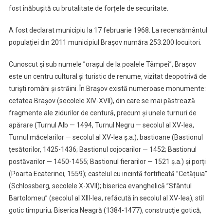
fost înăbușită cu brutalitate de forțele de securitate.
A fost declarat municipiu la 17 februarie 1968. La recensământul
populației din 2011 municipiul Brașov număra 253.200 locuitori.
Cunoscut și sub numele ”orașul de la poalele Tâmpei”, Brașov
este un centru cultural și turistic de renume, vizitat deopotrivă de
turiști români și străini. În Brașov există numeroase monumente:
cetatea Brașov (secolele XIV-XVII), din care se mai păstrează
fragmente ale zidurilor de centură, precum și unele turnuri de
apărare (Turnul Alb — 1494, Turnul Negru — secolul al XV-lea,
Turnul măcelarilor — secolul al XV-lea ș.a.), bastioane (Bastionul
țesătorilor, 1425-1436; Bastionul cojocarilor — 1452; Bastionul
postăvarilor — 1450-1455; Bastionul fierarilor — 1521 ș.a.) și porți
(Poarta Ecaterinei, 1559); castelul cu incintă fortificată ”Cetățuia”
(Schlossberg, secolele X-XVII); biserica evanghelică ”Sfântul
Bartolomeu” (secolul al XIII-lea, refăcută în secolul al XV-lea), stil
gotic timpuriu; Biserica Neagră (1384-1477), construcție gotică,