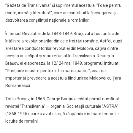
”Gazeta de Transilvania” și suplimentul acestuia, ”Foaie pentru
minte, inimă și literatură”, care au contribuit la închegarea și
dezvoltarea conștiinței naționale a românilor.
În timpul Revoluției de la 1848-1849, Brașovul a fost un loc de
întâlnire a revoluționarilor din cele trei țări române. Astfel, după
arestarea conducătorilor revoluției din Moldova, câțiva dintre
aceștia au scăpat și s-au refugiat în Transilvania. Reuniți la
Brașov, ei elaborează, la 12/ 24 mai 1848, programul intitulat
”Prințipiile noastre pentru reformarea patriei”, cea mai
importantă prevedere a acestuia fiind unirea Moldovei cu Țara
Românească.
Tot la Brașov, în 1868, George Barițiu a editat primul număr al
revistei ”Transilvania” — organ al Societății culturale ”ASTRA”
(1868-1945), care a avut o largă răspândire în toate teritoriile
locuite de români.