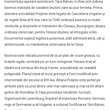
momentului așezării acestora în Țara Bârsei, ci chiar prin zidirea
bisericii realizată de cavalerii teutoni care au pus temelia. Prima
atestare a localității Prejmer este legată de Cancelaria Ungariei și
de regele Bela al IV-lea, care la 1240 cedează biserica cu toate
veniturile și drepturile ei mănăstirii din Citeaux, Bourgogne, abația
ordinului cistercian, pentru folosul obștesc al întregului ordin.
Documentul explică legătura puternică, atât administrativă, cât și
arhitecturală, cu mănăstirea cisterciană de la Cârța.
Biserica este ridicată pornind de la un plan de cruce greacă, cu
brațele egale, centrată pe un turn octogonal. Fiecare braț al
clădirii era compus din două travee, una pătrată, iar cealaltă
poligonală. Planul inițial al crucii grecești a fost modificat prin
intervențiile din secolul al XVI-lea. Altarul Poliptic este pictat pe
ambele părți ca unul dintre cele mai valoroase și mai vechi altare
gotice din România. În fața pericolului năvălirilor turcești,
Sigismund de Luxemburg, Împărat al Imperiului Romano-German,
rege al Germaniei și al Ungariei, a ordonat fortificarea Țării Bârsei,