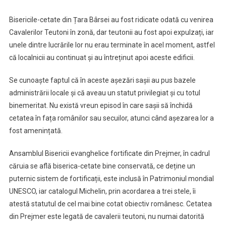
Fortificate
Bisericile-cetate din Țara Bârsei au fost ridicate odată cu venirea
Din
Cavalerilor Teutoni în zonă, dar teutonii au fost apoi expulzați, iar
Țara
unele dintre lucrările lor nu erau terminate în acel moment, astfel
Bârsei,
O
că localnicii au continuat și au întreținut apoi aceste edificii.
Istorie
Bine
Se cunoaște faptul că în aceste așezări sașii au pus bazele
Păstrată
administrării locale și că aveau un statut privilegiat și cu totul
binemeritat. Nu există vreun episod în care sașii să închidă
cetatea în fața românilor sau secuilor, atunci când așezarea lor a
fost amenințată.
Ansamblul Bisericii evanghelice fortificate din Prejmer, în cadrul
căruia se află biserica-cetate bine conservată, ce deține un
puternic sistem de fortificații, este inclusă în Patrimoniul mondial
UNESCO, iar catalogul Michelin, prin acordarea a trei stele, îi
atestă statutul de cel mai bine cotat obiectiv românesc. Cetatea
din Prejmer este legată de cavalerii teutoni, nu numai datorită