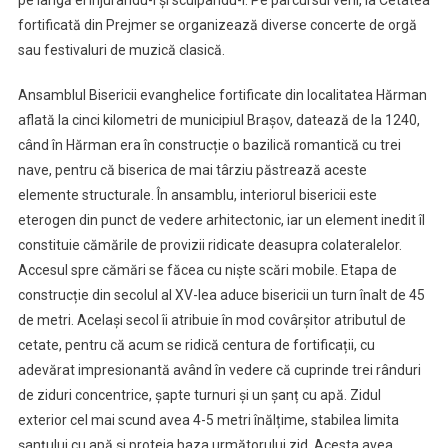
pe lângă ei înjurându-i și scuipându-i. Pe parcursul verii, la Cetatea
fortificată din Prejmer se organizează diverse concerte de orgă
sau festivaluri de muzică clasică.
Ansamblul Bisericii evanghelice fortificate din localitatea Hărman
aflată la cinci kilometri de municipiul Brașov, datează de la 1240,
când în Hărman era în construcție o bazilică romantică cu trei
nave, pentru că biserica de mai târziu păstrează aceste
elemente structurale. În ansamblu, interiorul bisericii este
eterogen din punct de vedere arhitectonic, iar un element inedit îl
constituie cămările de provizii ridicate deasupra colateralelor.
Accesul spre cămări se făcea cu niște scări mobile. Etapa de
construcție din secolul al XV-lea aduce bisericii un turn înalt de 45
de metri. Același secol îi atribuie în mod covârșitor atributul de
cetate, pentru că acum se ridică centura de fortificații, cu
adevărat impresionantă având în vedere că cuprinde trei rânduri
de ziduri concentrice, șapte turnuri și un șanț cu apă. Zidul
exterior cel mai scund avea 4-5 metri înălțime, stabilea limita
șanțului cu apă și proteja baza următorului zid. Acesta avea