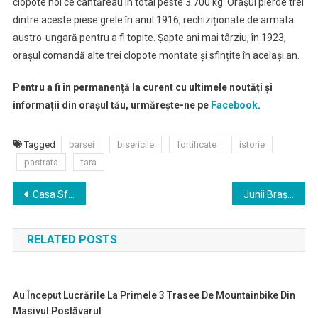
clopote noi ce cântăreau în total peste 3.700 kg. Orașul pierde trei
dintre aceste piese grele în anul 1916, rechiziționate de armata
austro-ungară pentru a fi topite. Șapte ani mai târziu, în 1923,
orașul comandă alte trei clopote montate și sfințite în același an.
Pentru a fi în permanență la curent cu ultimele noutăți și
informații din orașul tău, urmărește-ne pe
Facebook
.
Tagged
barsei
bisericile
fortificate
istorie
pastrata
tara
Navigare
Casa Sfatului – primăria de altădată a municipiului Brașov
Junii Brașovului – un obicei cu valoare de unicat în România
în
RELATED POSTS
articole
Au Început Lucrările La Primele 3 Trasee De Mountainbike Din
Masivul Postăvarul