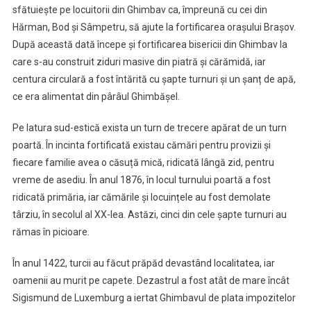
sfătuiește pe locuitorii din Ghimbav ca, împreună cu cei din
Hărman, Bod și Sâmpetru, să ajute la fortificarea orașului Brașov.
După această dată începe și fortificarea bisericii din Ghimbav la
care s-au construit ziduri masive din piatră și cărămidă, iar
centura circulară a fost întărită cu șapte turnuri și un șanț de apă,
ce era alimentat din pârâul Ghimbășel.
Pe latura sud-estică exista un turn de trecere apărat de un turn
poartă. În incinta fortificată existau cămări pentru provizii și
fiecare familie avea o căsuță mică, ridicată lângă zid, pentru
vreme de asediu. În anul 1876, în locul turnului poartă a fost
ridicată primăria, iar cămările și locuințele au fost demolate
târziu, în secolul al XX-lea. Astăzi, cinci din cele șapte turnuri au
rămas în picioare.
În anul 1422, turcii au făcut prăpăd devastând localitatea, iar
oamenii au murit pe capete. Dezastrul a fost atât de mare încât
Sigismund de Luxemburg a iertat Ghimbavul de plata impozitelor