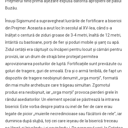
Prejmerul fiind prima așezare expusă datorită apropierii de pasul
Buzău.
Însuși Sigismund a supravegheat lucrările de fortificare a bisericii
din Prejmer. Aceasta a avut loc în secolul al XV-lea, când s-a
înălțat o centură de ziduri groase de 3-4 metri, înaltă de 12 metri,
întărită cu bastioane, porți de fier și poduri mobile și șanț cu apă.
Zidul cetății era căptușit cu încăperi pentru locuit și cămări pentru
provizii, iar un drum de strajă bine protejat permitea
aprovizionarea posturilor de luptă. Fortificațiile sunt prevăzute cu
goluri de tragere, guri de smoală. Era și o armă teribilă, de fapt un
dispozitiv de tragere neobișnuit denumit „orga morții”, formată
din mai multe archebuze care trăgeau simultan. Zgomotul
produs era neobișnuit, iar „orga morții” provoca pierderi grele în
rândul asediatorilor. Un element special se păstrează la intrarea
bisericii. Este vorba despre piatra cu inel de fier de care erau
legate de picior „muierile necredincioase sau făcătorii de rele”, iar
duminica după slujbă, toți cei care ieșeau de la biserică treceau