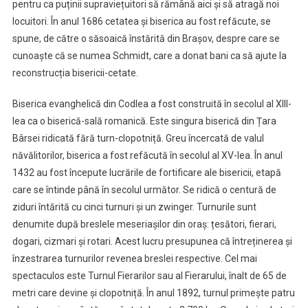
pentru ca puținii supraviețuitori să rămână aici și să atragă noi
locuitori. În anul 1686 cetatea și biserica au fost refăcute, se
spune, de către o săsoaică înstărită din Brașov, despre care se
cunoaște că se numea Schmidt, care a donat bani ca să ajute la
reconstrucția bisericii-cetate.
Biserica evanghelică din Codlea a fost construită în secolul al XIII-
lea ca o biserică-sală romanică. Este singura biserică din Țara
Bârsei ridicată fără turn-clopotniță. Greu încercată de valul
năvălitorilor, biserica a fost refăcută în secolul al XV-lea. În anul
1432 au fost începute lucrările de fortificare ale bisericii, etapă
care se întinde până în secolul următor. Se ridică o centură de
ziduri întărită cu cinci turnuri și un zwinger. Turnurile sunt
denumite după breslele meseriașilor din oraș: țesători, fierari,
dogari, cizmari și rotari. Acest lucru presupunea că întreținerea și
înzestrarea turnurilor revenea breslei respective. Cel mai
spectaculos este Turnul Fierarilor sau al Fierarului, înalt de 65 de
metri care devine și clopotniță. În anul 1892, turnul primește patru