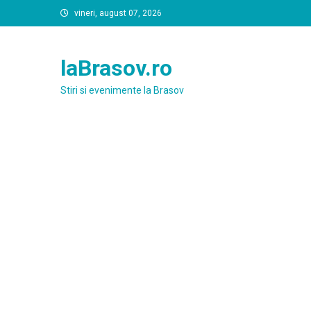
Skip
vineri, august 07, 2026
to
content
laBrasov.ro
Stiri si evenimente la Brasov