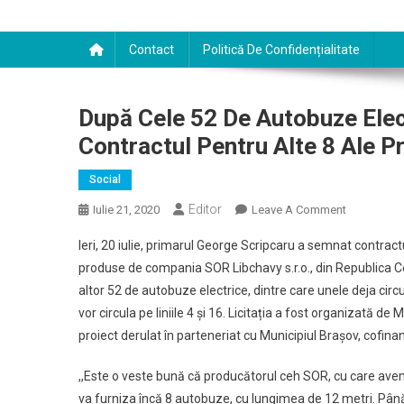
Contact
Politică De Confidențialitate
După Cele 52 De Autobuze Elec
Contractul Pentru Alte 8 Ale P
Social
Editor
On
Iulie 21, 2020
Leave A Comment
După
Ieri, 20 iulie, primarul George Scripcaru a semnat contrac
Cele
produse de compania SOR Libchavy s.r.o., din Republica C
52
altor 52 de autobuze electrice, dintre care unele deja circ
De
vor circula pe liniile 4 și 16. Licitația a fost organizată de 
Autobuze
Electrice
proiect derulat în parteneriat cu Municipiul Brașov, cofi
Marca
SOR,
,,Este o veste bună că producătorul ceh SOR, cu care avem 
Ieri
va furniza încă 8 autobuze, cu lungimea de 12 metri. Până