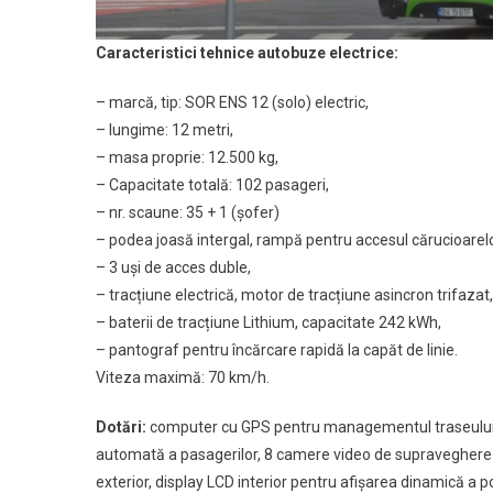
Caracteristici tehnice autobuze electrice:
– marcă, tip: SOR ENS 12 (solo) electric,
– lungime: 12 metri,
– masa proprie: 12.500 kg,
– Capacitate totală: 102 pasageri,
– nr. scaune: 35 + 1 (șofer)
– podea joasă intergal, rampă pentru accesul cărucioarelor
– 3 uși de acces duble,
– tracțiune electrică, motor de tracțiune asincron trifaza
– baterii de tracțiune Lithium, capacitate 242 kWh,
– pantograf pentru încărcare rapidă la capăt de linie.
Viteza maximă: 70 km/h.
Dotări:
computer cu GPS pentru managementul traseului, 
automată a pasagerilor, 8 camere video de supraveghere i
exterior, display LCD interior pentru afișarea dinamică a p