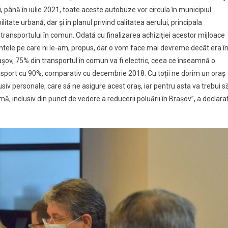
 până în iulie 2021, toate aceste autobuze vor circula în municipiul
itate urbană, dar și în planul privind calitatea aerului, principala
a transportului în comun. Odată cu finalizarea achiziției acestor mijloace
ntele pe care ni le-am, propus, dar o vom face mai devreme decât era î
 Brașov, 75% din transportul în comun va fi electric, ceea ce înseamnă o
nsport cu 90%, comparativ cu decembrie 2018. Cu toții ne dorim un oraș
siv personale, care să ne asigure acest oraș, iar pentru asta va trebui s
, inclusiv din punct de vedere a reducerii poluării în Brașov”, a declara
ului