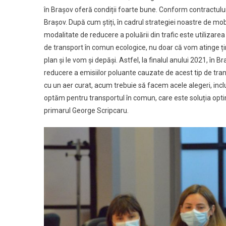
S-
în Brașov oferă condiții foarte bune. Conform contractului,
A
Brașov. După cum știți, în cadrul strategiei noastre de mobil
Semnat
modalitate de reducere a poluării din trafic este utilizare
Contractul
de transport în comun ecologice, nu doar că vom atinge ți
Pentru
plan și le vom și depăși. Astfel, la finalul anului 2021, în
Alte
reducere a emisiilor poluante cauzate de acest tip de tra
8
cu un aer curat, acum trebuie să facem acele alegeri, inclu
Ale
optăm pentru transportul în comun, care este soluția optimă
Producător
primarul George Scripcaru.
Ceh