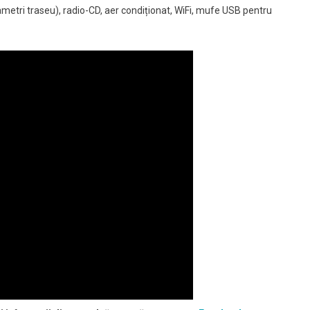
ametri traseu), radio-CD, aer condiționat, WiFi, mufe USB pentru