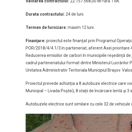
Valoare
a contractului
:
22.157.568,00 lei fără TVA.
Durata
contractului
:
24 de luni.
Termen de furnizare:
maxim 12 luni.
Finanţare:
proiectul este finanţat prin Programul Operaţ
POR/2018/4/4.1/3 în parteneriat, aferent Axei prioritare 4 
Reducerea emisiilor de carbon în municipiile reședință de j
cadrul parteneriatului format dintre Ministerul Lucrărilor Pu
Unitatea Administrativ Teritoriala Municipiul Braşov. Val
Proiectul prevede achiziția a 8 autobuze electrice care vor 
Municipal – Livada Poștei), 8 stații de încărcare lentă și 3 
Autobuzele electrice sunt similare cu cele 32 de vehicule c