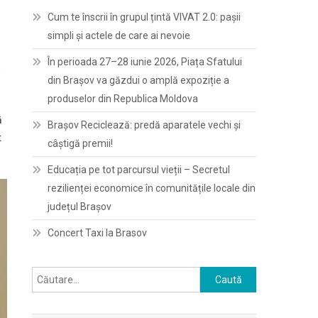
Cum te înscrii în grupul țintă VIVAT 2.0: pașii
simpli și actele de care ai nevoie
În perioada 27–28 iunie 2026, Piața Sfatului
n
din Brașov va găzdui o amplă expoziție a
produselor din Republica Moldova
ă
Brașov Reciclează: predă aparatele vechi și
t
câștigă premii!
Educația pe tot parcursul vieții – Secretul
rezilienței economice în comunitățile locale din
județul Brașov
Concert Taxi la Brasov
Caută
după: