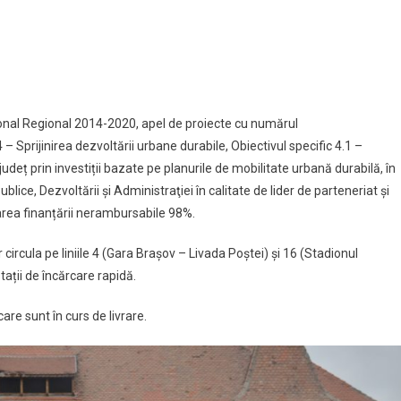
ional Regional 2014-2020, apel de proiecte cu numărul
– Sprijinirea dezvoltării urbane durabile, Obiectivul specific 4.1 –
udeț prin investiții bazate pe planurile de mobilitate urbană durabilă, în
blice, Dezvoltării şi Administraţiei în calitate de lider de parteneriat şi
oarea finanțării nerambursabile 98%.
circula pe liniile 4 (Gara Brașov – Livada Poștei) și 16 (Stadionul
stații de încărcare rapidă.
are sunt în curs de livrare.