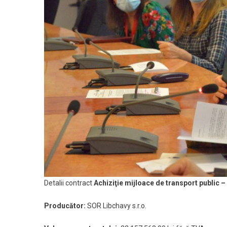
Detalii contract
A
chiziţie mijloace de transport public 
Producător
:
SOR Libchavy s.r.o.