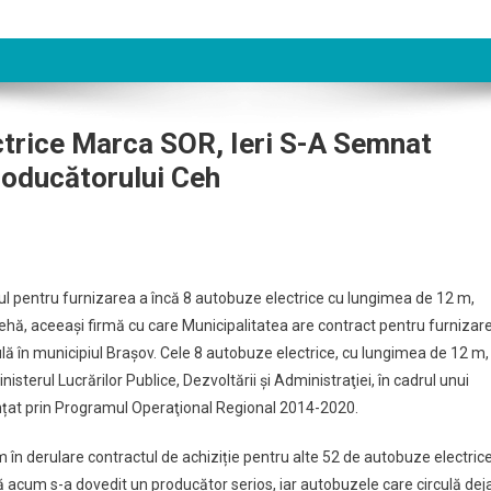
trice Marca SOR, Ieri S-A Semnat
roducătorului Ceh
tul pentru furnizarea a încă 8 autobuze electrice cu lungimea de 12 m,
ehă, aceeași firmă cu care Municipalitatea are contract pentru furnizar
ulă în municipiul Brașov. Cele 8 autobuze electrice, cu lungimea de 12 m,
Ministerul Lucrărilor Publice, Dezvoltării şi Administraţiei, în cadrul unui
nanțat prin Programul Operaţional Regional 2014-2020.
în derulare contractul de achiziție pentru alte 52 de autobuze electrice
 acum s-a dovedit un producător serios, iar autobuzele care circulă dej