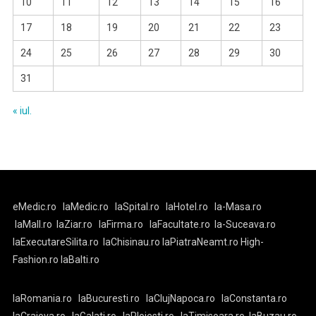
10
11
12
13
14
15
16
17
18
19
20
21
22
23
24
25
26
27
28
29
30
31
« iul.
eMedic.ro
laMedic.ro
laSpital.ro
laHotel.ro
la-Masa.ro
laMall.ro
laZiar.ro
laFirma.ro
laFacultate.ro
la-Suceava.ro
laExecutareSilita.ro
laChisinau.ro
laPiatraNeamt.ro
High-
Fashion.ro
laBalti.ro
laRomania.ro
laBucuresti.ro
laClujNapoca.ro
laConstanta.ro