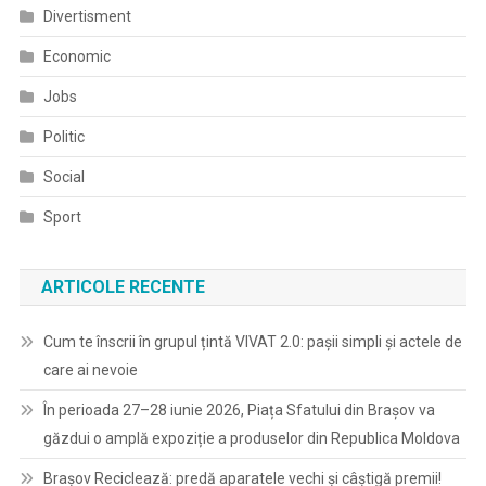
Divertisment
Economic
Jobs
Politic
Social
Sport
ARTICOLE RECENTE
Cum te înscrii în grupul țintă VIVAT 2.0: pașii simpli și actele de
care ai nevoie
În perioada 27–28 iunie 2026, Piața Sfatului din Brașov va
găzdui o amplă expoziție a produselor din Republica Moldova
Brașov Reciclează: predă aparatele vechi și câștigă premii!