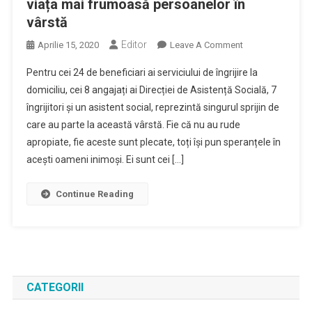
viața mai frumoasă persoanelor în
vârstă
Editor
On
Aprilie 15, 2020
Leave A Comment
Îngrijitorii
Pentru cei 24 de beneficiari ai serviciului de îngrijire la
La
domiciliu, cei 8 angajați ai Direcției de Asistență Socială, 7
Domiciliu,
îngrijitori și un asistent social, reprezintă singurul sprijin de
Oamenii
care au parte la această vârstă. Fie că nu au rude
Care
Fac
apropiate, fie aceste sunt plecate, toți își pun speranțele în
Viața
acești oameni inimoși. Ei sunt cei […]
Mai
Frumoasă
Continue Reading
Persoanelor
În
Vârstă
CATEGORII