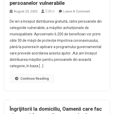
persoanelor vulnerabile
Editor
On
August 20, 2020
Leave A Comment
A
De ieri a început distribuirea gratuită, către persoanele din
Început
categoriile vulnerabile, a măștilor achiziționate de
Distribuirea,
municipalitate. Aproximativ 6.200 de beneficiari vor primi
De
câte 30 de măști de protecție împotriva coronavirusului,
Către
Municipalitate,
până la punerea în aplicare a programului guvernamental
A
care prevede acordarea acestui ajutor. ,Azi am început
Măștilor
distribuirea măștilor pentru persoanele din această
Pentru
categorie, în baza […]
Cei
6.200
Continue Reading
De
Beneficiari
Din
Categoria
Persoanelor
Îngrijitorii la domiciliu, Oamenii care fac
Vulnerabile