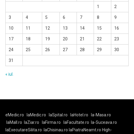
1
2
3
4
5
6
7
8
9
10
11
12
13
14
15
16
17
18
19
20
21
22
23
24
25
26
27
28
29
30
31
« iul.
eMedic.ro
laMedic.ro
laSpital.ro
laHotel.ro
la-Masa.ro
laMall.ro
laZiar.ro
laFirma.ro
laFacultate.ro
la-Suceava.ro
laExecutareSilita.ro
laChisinau.ro
laPiatraNeamt.ro
High-