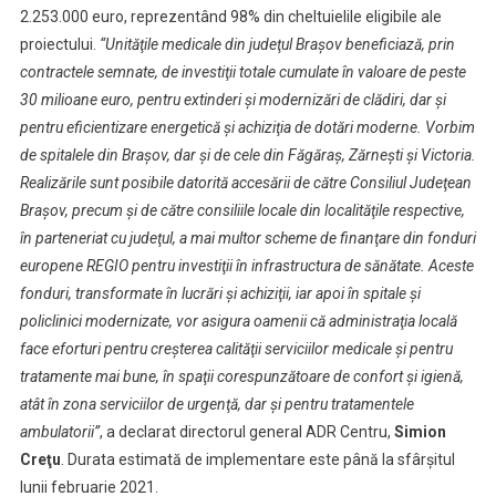
2.253.000 euro, reprezentând 98% din cheltuielile eligibile ale
proiectului.
“Unităţile medicale din judeţul Braşov beneficiază, prin
contractele semnate, de investiţii totale cumulate în valoare de peste
30 milioane euro, pentru extinderi şi modernizări de clădiri, dar şi
pentru eficientizare energetică şi achiziţia de dotări moderne. Vorbim
de spitalele din Braşov, dar şi de cele din Făgăraş, Zărneşti şi Victoria.
Realizările sunt posibile datorită accesării de către Consiliul Judeţean
Braşov, precum şi de către consiliile locale din localităţile respective,
în parteneriat cu judeţul, a mai multor scheme de finanţare din fonduri
europene REGIO pentru investiţii în infrastructura de sănătate. Aceste
fonduri, transformate în lucrări şi achiziţii, iar apoi în spitale şi
policlinici modernizate, vor asigura oamenii că administraţia locală
face eforturi pentru creşterea calităţii serviciilor medicale şi pentru
tratamente mai bune, în spaţii corespunzătoare de confort şi igienă,
atât în zona serviciilor de urgenţă, dar şi pentru tratamentele
ambulatorii”
, a declarat directorul general ADR Centru,
Simion
Creţu
. Durata estimată de implementare este până la sfârşitul
lunii februarie 2021.