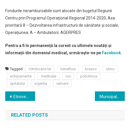
Fondurile nerambursabile sunt alocate din bugetul Regiunii
Centru prin Programul Operaţional Regional 2014-2020, Axa
prioritară 8 – Dezvoltarea infrastructurii de sănătate şi sociale,
Operaţiunea: A – Ambulatorii. AGERPRES
Pentru a fi în permanență la curent cu ultimele noutăți și
informații din domeniul medical, urmărește-ne pe
Facebook
.
Tagged
10milioane lei
beneficia
brasov
clinic
echipamente
medicale
noi
policlinica
spitalului
urgenta
valoare
Navigare
Etnovember 2019, o nouă ediție
Municipalitatea înaintează CFR o propunere de modernizare a gării
în
RELATED POSTS
articole