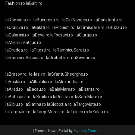
Fashion.ro
laBalti.ro
laRomania.ro
laBucuresti.ro
laClujNapoca.ro
laConstanta.ro
laCraiova.ro
laGalati.ro
laPloiesti.ro
laTimisoara.ro
laBuzau.ro
laCalarasi.ro
laDeva.ro
laFocsani.ro
laGiurgiu.ro
laMiercureaCiuc.ro
laOradea.ro
laPitesti.ro
laRamnicuSarat.ro
laRamnicuValcea.ro
laDrobetaTurnuSeverin.ro
laBrasov.ro
la-Iasi.ro
laSfantuGheorghe.ro
laVaslui.ro
laAlbaIulia.ro
laAlexandria.ro
laArad.ro
laBacau.ro
laBaiaMare.ro
laBistrita.ro
laBotosani.ro
laBraila.ro
laResita.ro
laSatuMare.ro
laSibiu.ro
laSlatina.ro
laSlobozia.ro
laTargoviste.ro
laTarguJiu.ro
laTarguMures.ro
laTulcea.ro
laZalau.ro
|
Theme: News Portal by
Mystery Themes
.