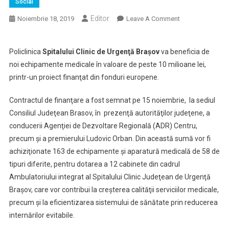
Social
Editor
On
Noiembrie 18, 2019
Leave A Comment
Policlinica
Spitalului
Policlinica
Spitalului Clinic de Urgenţă Braşov
va beneficia de
Clinic
noi echipamente medicale în valoare de peste 10 milioane lei,
De
printr-un proiect finanţat din fonduri europene.
Urgenţă
Braşov
Contractul de finanţare a fost semnat pe 15 noiembrie, la sediul
Va
Beneficia
Consiliul Judeţean Brasov, în prezenţă autorităţilor judeţene, a
De
conducerii Agenţiei de Dezvoltare Regională (ADR) Centru,
Noi
precum şi a premierului Ludovic Orban. Din această sumă vor fi
Echipamente
achiziţionate 163 de echipamente şi aparatură medicală de 58 de
Medicale
tipuri diferite, pentru dotarea a 12 cabinete din cadrul
În
Ambulatoriului integrat al Spitalului Clinic Judeţean de Urgenţă
Valoare
Braşov, care vor contribui la creşterea calităţii serviciilor medicale,
De
precum şi la eficientizarea sistemului de sănătate prin reducerea
Peste
internărilor evitabile.
10