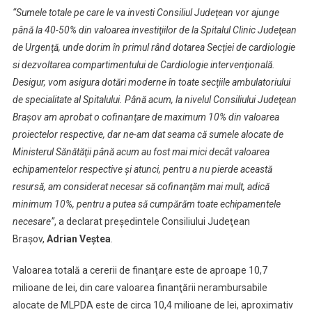
Milioane
“Sumele totale pe care le va investi Consiliul Judeţean vor ajunge
Lei
până la 40-50% din valoarea investiţiilor de la Spitalul Clinic Judeţean
de Urgenţă, unde dorim în primul rând dotarea Secţiei de cardiologie
si dezvoltarea compartimentului de Cardiologie intervenţională.
Desigur, vom asigura dotări moderne în toate secţiile ambulatoriului
de specialitate al Spitalului. Până acum, la nivelul Consiliului Judeţean
Braşov am aprobat o cofinanţare de maximum 10% din valoarea
proiectelor respective, dar ne-am dat seama că sumele alocate de
Ministerul Sănătăţii până acum au fost mai mici decât valoarea
echipamentelor respective şi atunci, pentru a nu pierde această
resursă, am considerat necesar să cofinanţăm mai mult, adică
minimum 10%, pentru a putea să cumpărăm toate echipamentele
necesare”
, a declarat preşedintele Consiliului Judeţean
Braşov,
Adrian Veştea
.
Valoarea totală a cererii de finanţare este de aproape 10,7
milioane de lei, din care valoarea finanţării nerambursabile
alocate de MLPDA este de circa 10,4 milioane de lei, aproximativ