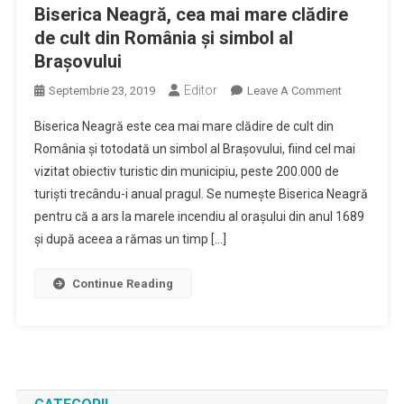
Din
Biserica Neagră, cea mai mare clădire
Municipiu
de cult din România și simbol al
Brașovului
Editor
On
Septembrie 23, 2019
Leave A Comment
Biserica
Biserica Neagră este cea mai mare clădire de cult din
Neagră,
România și totodată un simbol al Brașovului, fiind cel mai
Cea
vizitat obiectiv turistic din municipiu, peste 200.000 de
Mai
turiști trecându-i anual pragul. Se numește Biserica Neagră
Mare
Clădire
pentru că a ars la marele incendiu al orașului din anul 1689
De
și după aceea a rămas un timp […]
Cult
Din
Continue Reading
România
Și
Simbol
Al
Brașovului