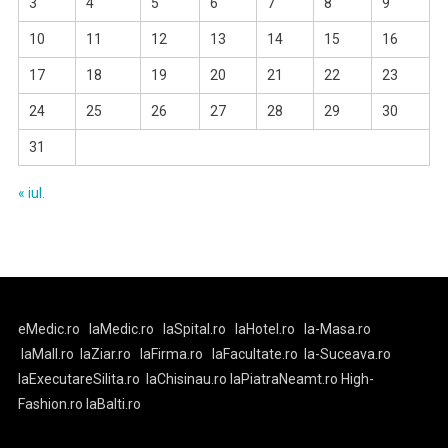
3
4
5
6
7
8
9
10
11
12
13
14
15
16
17
18
19
20
21
22
23
24
25
26
27
28
29
30
31
« iul.
eMedic.ro
laMedic.ro
laSpital.ro
laHotel.ro
la-Masa.ro
laMall.ro
laZiar.ro
laFirma.ro
laFacultate.ro
la-Suceava.ro
laExecutareSilita.ro
laChisinau.ro
laPiatraNeamt.ro
High-
Fashion.ro
laBalti.ro