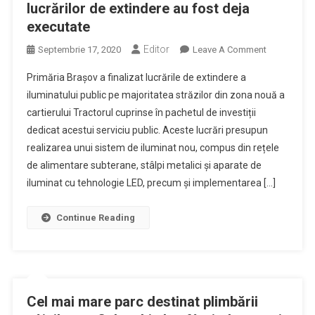
lucrărilor de extindere au fost deja
executate
Editor
On
Septembrie 17, 2020
Leave A Comment
Până
Primăria Brașov a finalizat lucrările de extindere a
La
iluminatului public pe majoritatea străzilor din zona nouă a
Sfârșitul
cartierului Tractorul cuprinse în pachetul de investiții
Anului,
dedicat acestui serviciu public. Aceste lucrări presupun
85
La
realizarea unui sistem de iluminat nou, compus din rețele
Suta
de alimentare subterane, stâlpi metalici și aparate de
Din
iluminat cu tehnologie LED, precum și implementarea […]
Zona
Nouă
Continue Reading
A
Cartierului
Tractorul
Va
Fi
Cel mai mare parc destinat plimbării
Iluminată