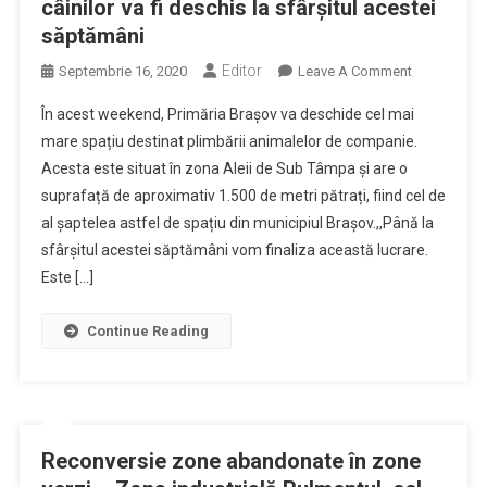
câinilor va fi deschis la sfârșitul acestei
Public.
săptămâni
Cea
Mai
Editor
On
Septembrie 16, 2020
Leave A Comment
Mare
Cel
În acest weekend, Primăria Brașov va deschide cel mai
Parte
Mai
A
mare spațiu destinat plimbării animalelor de companie.
Mare
Lucrărilor
Acesta este situat în zona Aleii de Sub Tâmpa și are o
Parc
De
suprafață de aproximativ 1.500 de metri pătrați, fiind cel de
Destinat
Extindere
Plimbării
al șaptelea astfel de spațiu din municipiul Brașov.,,Până la
Au
Câinilor
sfârșitul acestei săptămâni vom finaliza această lucrare.
Fost
Va
Este […]
Deja
Fi
Executate
Deschis
Continue Reading
La
Sfârșitul
Acestei
Săptămâni
Reconversie zone abandonate în zone