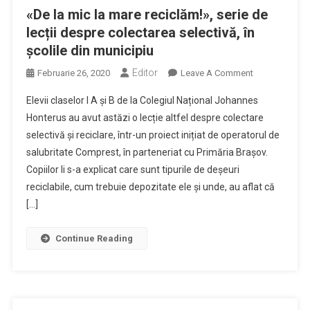
«De la mic la mare reciclăm!», serie de
lecții despre colectarea selectivă, în
școlile din municipiu
Editor
On
Februarie 26, 2020
Leave A Comment
«De
Elevii claselor I A și B de la Colegiul Național Johannes
La
Honterus au avut astăzi o lecție altfel despre colectare
Mic
selectivă și reciclare, într-un proiect inițiat de operatorul de
La
salubritate Comprest, în parteneriat cu Primăria Brașov.
Mare
Reciclăm!»,
Copiilor li s-a explicat care sunt tipurile de deșeuri
Serie
reciclabile, cum trebuie depozitate ele și unde, au aflat că
De
[…]
Lecții
Despre
Continue Reading
Colectarea
Selectivă,
În
Școlile