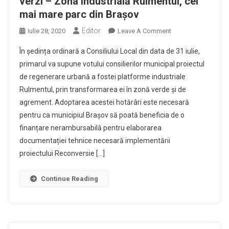
verzi – Zona industrială Rulmentul, cel
mai mare parc din Brașov
Editor
On
Iulie 28, 2020
Leave A Comment
Reconversie
În ședința ordinară a Consiliului Local din data de 31 iulie,
Zone
primarul va supune votului consilierilor municipal proiectul
Abandonate
de regenerare urbană a fostei platforme industriale
În
Rulmentul, prin transformarea ei în zonă verde și de
Zone
Verzi
agrement. Adoptarea acestei hotărâri este necesară
–
pentru ca municipiul Brașov să poată beneficia de o
Zona
finanțare nerambursabilă pentru elaborarea
Industrială
documentației tehnice necesară implementării
Rulmentul,
proiectului Reconversie […]
Cel
Mai
Continue Reading
Mare
Parc
Din
Brașov