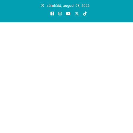
Skip
sâmbătă, august 08, 2026
to
content