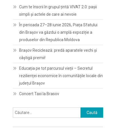
Cum te înscrii în grupul țintă VIVAT 2.0: pașii
simpli și actele de care ai nevoie
În perioada 27–28 iunie 2026, Piața Sfatului
din Brașov va găzdui o amplă expoziție a
produselor din Republica Moldova
Brașov Reciclează: predă aparatele vechi și
câștigă premii!
Educația pe tot parcursul vieții – Secretul
rezilienței economice în comunitățile locale din
județul Brașov
Concert Taxi la Brasov
Caută
după: