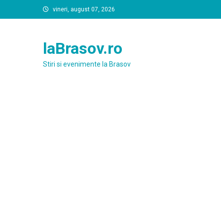
Skip
vineri, august 07, 2026
to
content
laBrasov.ro
Stiri si evenimente la Brasov