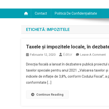
Contact
Politică De Confidențialitate
ETICHETĂ:
IMPOZITELE
Taxele și impozitele locale, în dezbat
Editor
O
Februarie 12, 2020
Leave A Comment
Ta
Direcția fiscală a lansat în dezbatere publică proiectul 
Și
taxelor speciale pentru anul 2021. „Valoarea taxelor și 
Im
indicele de inflație de 3,8%, conform Codului Fiscal“, a 
Lo
conformitate […]
În
De
Pu
Continue Reading