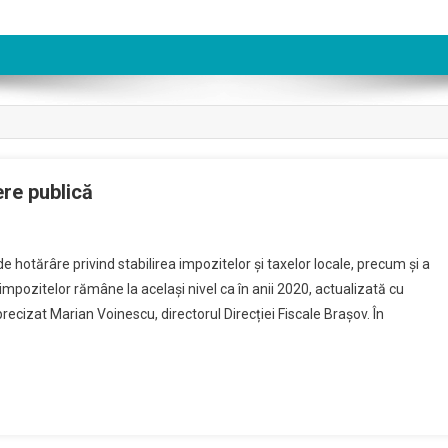
ere publică
n
xele
de hotărâre privind stabilirea impozitelor și taxelor locale, precum și a
impozitelor rămâne la același nivel ca în anii 2020, actualizată cu
pozitele
precizat Marian Voinescu, directorul Direcției Fiscale Brașov. În
cale,
zbatere
blică