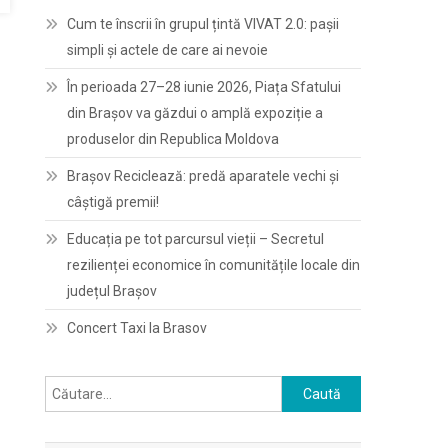
Cum te înscrii în grupul țintă VIVAT 2.0: pașii
simpli și actele de care ai nevoie
În perioada 27–28 iunie 2026, Piața Sfatului
din Brașov va găzdui o amplă expoziție a
produselor din Republica Moldova
Brașov Reciclează: predă aparatele vechi și
câștigă premii!
Educația pe tot parcursul vieții – Secretul
rezilienței economice în comunitățile locale din
județul Brașov
Concert Taxi la Brasov
Caută
după: