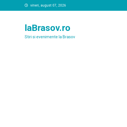
Skip
vineri, august 07, 2026
to
content
laBrasov.ro
Stiri si evenimente la Brasov