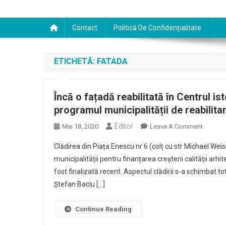
Contact
Politică De Confidențialitate
ETICHETĂ:
FATADA
Încă o fațadă reabilitată în Centrul is
programul municipalității de reabilita
Editor
On
Mai 18, 2020
Leave A Comment
Încă
Clădirea din Piața Enescu nr 6 (colț cu str Michael Weis
O
municipalității pentru finanțarea creșterii calității arh
Fațadă
fost finalizată recent. Aspectul clădirii s-a schimbat tot
Reabilit
Ștefan Baciu […]
În
Centrul
Istoric.
Continue Reading
Lucrăril