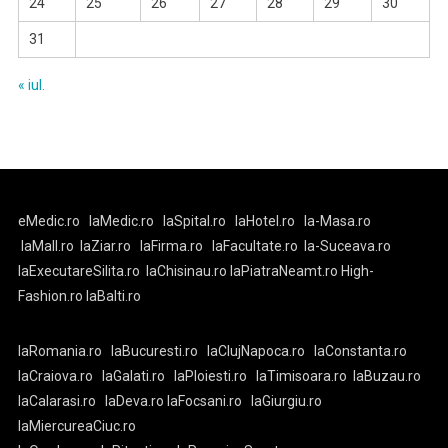
24
25
26
27
28
29
30
31
« iul.
eMedic.ro
laMedic.ro
laSpital.ro
laHotel.ro
la-Masa.ro
laMall.ro
laZiar.ro
laFirma.ro
laFacultate.ro
la-Suceava.ro
laExecutareSilita.ro
laChisinau.ro
laPiatraNeamt.ro
High-
Fashion.ro
laBalti.ro
laRomania.ro
laBucuresti.ro
laClujNapoca.ro
laConstanta.ro
laCraiova.ro
laGalati.ro
laPloiesti.ro
laTimisoara.ro
laBuzau.ro
laCalarasi.ro
laDeva.ro
laFocsani.ro
laGiurgiu.ro
laMiercureaCiuc.ro