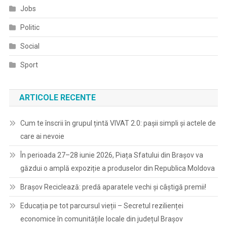
Jobs
Politic
Social
Sport
ARTICOLE RECENTE
Cum te înscrii în grupul țintă VIVAT 2.0: pașii simpli și actele de
care ai nevoie
În perioada 27–28 iunie 2026, Piața Sfatului din Brașov va
găzdui o amplă expoziție a produselor din Republica Moldova
Brașov Reciclează: predă aparatele vechi și câștigă premii!
Educația pe tot parcursul vieții – Secretul rezilienței
economice în comunitățile locale din județul Brașov