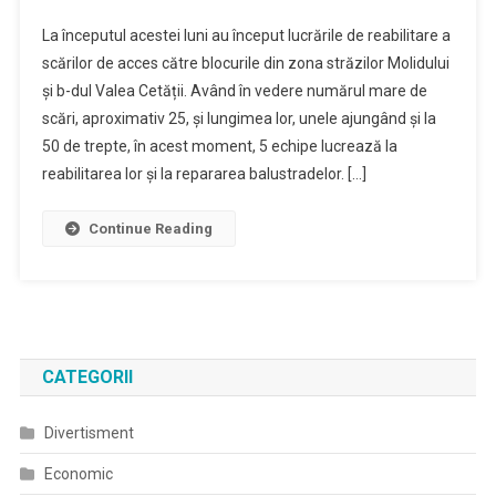
A
La începutul acestei luni au început lucrările de reabilitare a
Început
scărilor de acces către blocurile din zona străzilor Molidului
Reabilitarea
și b-dul Valea Cetății. Având în vedere numărul mare de
Scărilor
scări, aproximativ 25, și lungimea lor, unele ajungând și la
Din
Valea
50 de trepte, în acest moment, 5 echipe lucrează la
Cetății
reabilitarea lor și la repararea balustradelor. […]
Continue Reading
CATEGORII
Divertisment
Economic