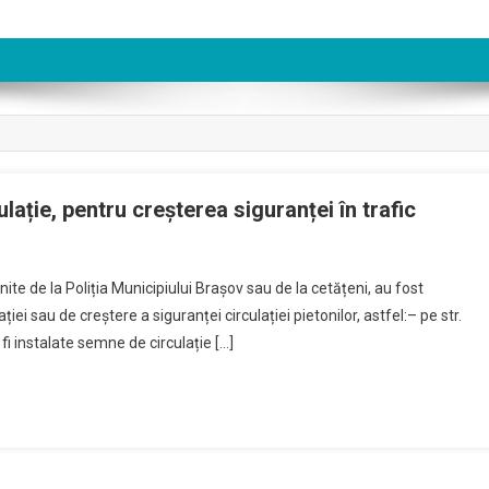
lație, pentru creșterea siguranței în trafic
n
oi
nite de la Poliția Municipiului Brașov sau de la cetățeni, au fost
eglementări
ei sau de creștere a siguranței circulației pietonilor, astfel:– pe str.
le
fi instalate semne de circulație […]
omisiei
e
irculație,
entru
reșterea
iguranței