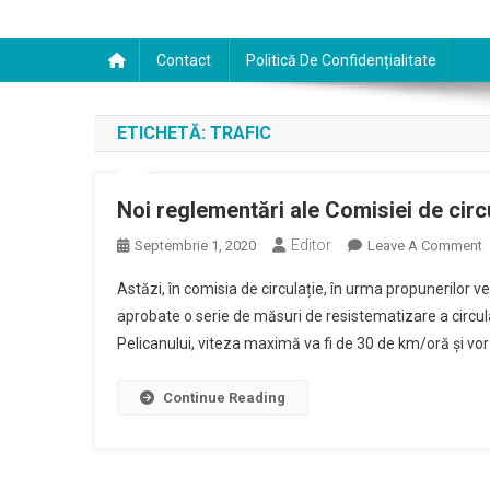
Contact
Politică De Confidențialitate
ETICHETĂ:
TRAFIC
Noi reglementări ale Comisiei de circu
Editor
O
Septembrie 1, 2020
Leave A Comment
N
Astăzi, în comisia de circulație, în urma propunerilor ve
R
aprobate o serie de măsuri de resistematizare a circulați
A
Pelicanului, viteza maximă va fi de 30 de km/oră și vor 
C
D
C
Continue Reading
P
C
S