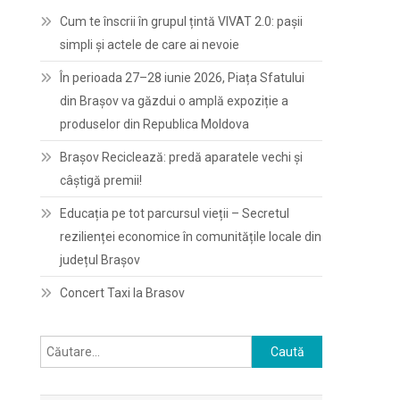
Cum te înscrii în grupul țintă VIVAT 2.0: pașii
simpli și actele de care ai nevoie
În perioada 27–28 iunie 2026, Piața Sfatului
din Brașov va găzdui o amplă expoziție a
produselor din Republica Moldova
Brașov Reciclează: predă aparatele vechi și
câștigă premii!
Educația pe tot parcursul vieții – Secretul
rezilienței economice în comunitățile locale din
județul Brașov
Concert Taxi la Brasov
Caută
după: