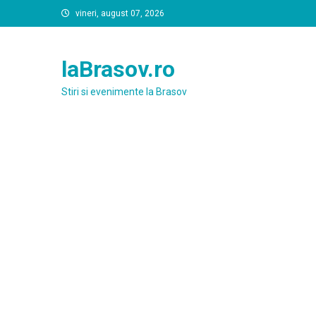
Skip
vineri, august 07, 2026
to
content
laBrasov.ro
Stiri si evenimente la Brasov