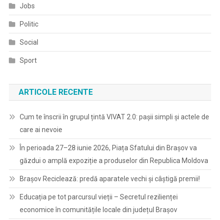
Jobs
Politic
Social
Sport
ARTICOLE RECENTE
Cum te înscrii în grupul țintă VIVAT 2.0: pașii simpli și actele de
care ai nevoie
În perioada 27–28 iunie 2026, Piața Sfatului din Brașov va
găzdui o amplă expoziție a produselor din Republica Moldova
Brașov Reciclează: predă aparatele vechi și câștigă premii!
Educația pe tot parcursul vieții – Secretul rezilienței
economice în comunitățile locale din județul Brașov