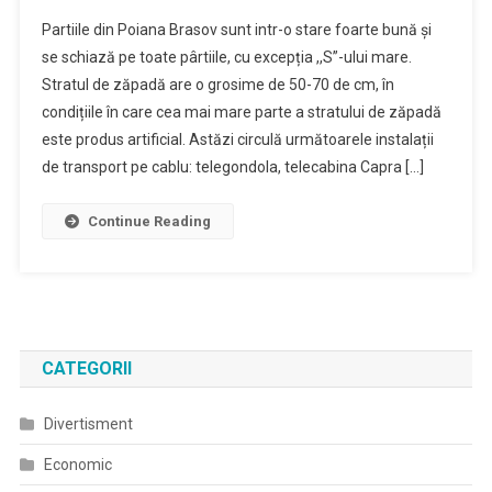
În
Partiile din Poiana Brasov sunt intr-o stare foarte bună și
Poiana
se schiază pe toate pârtiile, cu excepția ,,S”-ului mare.
Brașov
Stratul de zăpadă are o grosime de 50-70 de cm, în
Se
condițiile în care cea mai mare parte a stratului de zăpadă
Schiază
În
este produs artificial. Astăzi circulă următoarele instalații
Condiții
de transport pe cablu: telegondola, telecabina Capra […]
Excelente,
La
Continue Reading
Tarife
Reduse.
CATEGORII
Divertisment
Economic