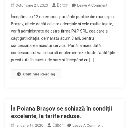
Editor
On
Octombrie 27, 2020
Leave A Comment
Din
Începând cu 12 noiembrie, parcările publice din municipiul
Noiembrie
Brașov, altele decât cele rezidențiale și cele multietajate,
Noi
vor fi administrate de către firma P&P SRL, cea care a
Facilități
câștigat licitația, demarată acum 3 ani, pentru
De
Plată
concesionarea acestui serviciu. Până la acea dată,
A
concesionarul va trebui să implementeze toate facilitățile
Parcărilor
prevăzute în caietul de sarcini, începând cu […]
Publice,
Dar
Continue Reading
Și
Noi
Tarife
Și
Zone
În Poiana Brașov se schiază în condiții
De
excelente, la tarife reduse.
Tarifare
Editor
On
Ianuarie 17, 2020
Leave A Comment