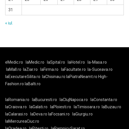
31
« iul.
eMedic.ro
laMedic.ro
laSpital.ro
laHotel.ro
la-Masa.ro
laMall.ro
laZiar.ro
laFirma.ro
laFacultate.ro
la-Suceava.ro
laExecutareSilita.ro
laChisinau.ro
laPiatraNeamt.ro
High-
Fashion.ro
laBalti.ro
laRomania.ro
laBucuresti.ro
laClujNapoca.ro
laConstanta.ro
laCraiova.ro
laGalati.ro
laPloiesti.ro
laTimisoara.ro
laBuzau.ro
laCalarasi.ro
laDeva.ro
laFocsani.ro
laGiurgiu.ro
laMiercureaCiuc.ro
laOradea.ro
laPitesti.ro
laRamnicuSarat.ro