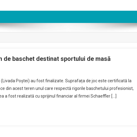
n de baschet destinat sportului de masă
On
Brașovul
(Livada Poștei) au fost finalizate. Suprafața de joc este certificată la
Are
ce din acest teren unul care respectă rigorile baschetului profesionist,
Cel
a a fost realizată cu sprijinul financiar al firmei Schaeffler […]
Mai
Performant
Teren
De
Baschet
Destinat