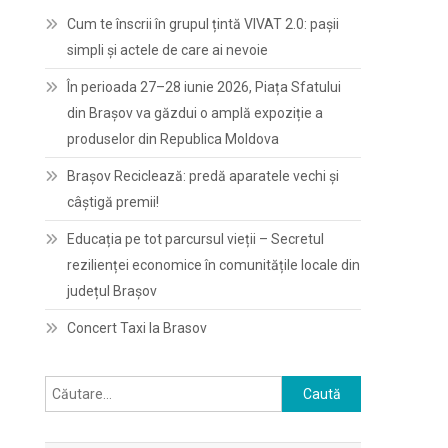
Cum te înscrii în grupul țintă VIVAT 2.0: pașii
simpli și actele de care ai nevoie
În perioada 27–28 iunie 2026, Piața Sfatului
din Brașov va găzdui o amplă expoziție a
produselor din Republica Moldova
Brașov Reciclează: predă aparatele vechi și
câștigă premii!
Educația pe tot parcursul vieții – Secretul
rezilienței economice în comunitățile locale din
județul Brașov
Concert Taxi la Brasov
Caută
după: