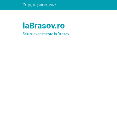
Skip
joi, august 06, 2026
to
content
laBrasov.ro
Stiri si evenimente la Brasov