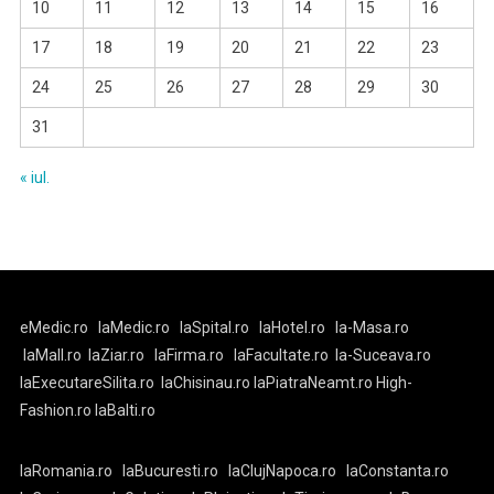
10
11
12
13
14
15
16
17
18
19
20
21
22
23
24
25
26
27
28
29
30
31
« iul.
eMedic.ro
laMedic.ro
laSpital.ro
laHotel.ro
la-Masa.ro
laMall.ro
laZiar.ro
laFirma.ro
laFacultate.ro
la-Suceava.ro
laExecutareSilita.ro
laChisinau.ro
laPiatraNeamt.ro
High-
Fashion.ro
laBalti.ro
laRomania.ro
laBucuresti.ro
laClujNapoca.ro
laConstanta.ro