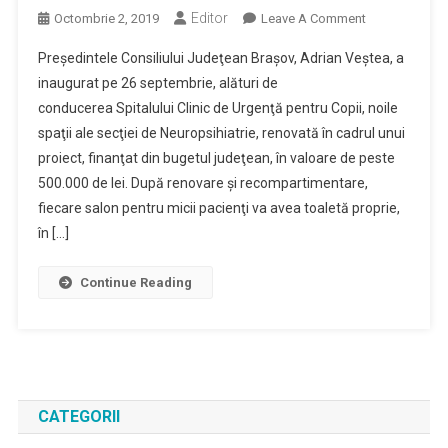
Editor
On
Octombrie 2, 2019
Leave A Comment
A
Preşedintele Consiliului Judeţean Braşov, Adrian Veştea, a
Fost
inaugurat pe 26 septembrie, alături de
Inaugurată
conducerea Spitalului Clinic de Urgenţă pentru Copii, noile
Secţia
spaţii ale secţiei de Neuropsihiatrie, renovată în cadrul unui
De
Neuropsihiatri
proiect, finanţat din bugetul judeţean, în valoare de peste
A
500.000 de lei. După renovare şi recompartimentare,
Spitalului
fiecare salon pentru micii pacienţi va avea toaletă proprie,
De
în […]
Copii
Braşov
Continue Reading
CATEGORII