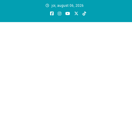
Skip
joi, august 06, 2026
to
content