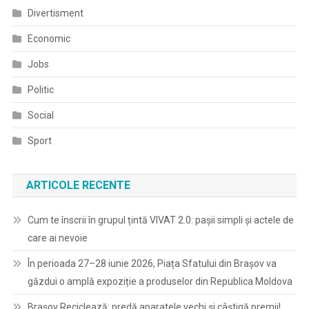
Divertisment
Economic
Jobs
Politic
Social
Sport
ARTICOLE RECENTE
Cum te înscrii în grupul țintă VIVAT 2.0: pașii simpli și actele de
care ai nevoie
În perioada 27–28 iunie 2026, Piața Sfatului din Brașov va
găzdui o amplă expoziție a produselor din Republica Moldova
Brașov Reciclează: predă aparatele vechi și câștigă premii!