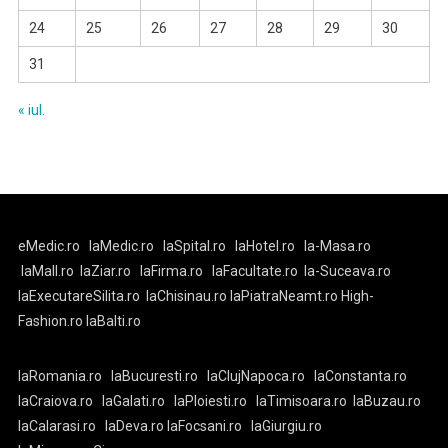
24
25
26
27
28
29
30
31
« iul.
eMedic.ro
laMedic.ro
laSpital.ro
laHotel.ro
la-Masa.ro
laMall.ro
laZiar.ro
laFirma.ro
laFacultate.ro
la-Suceava.ro
laExecutareSilita.ro
laChisinau.ro
laPiatraNeamt.ro
High-
Fashion.ro
laBalti.ro
laRomania.ro
laBucuresti.ro
laClujNapoca.ro
laConstanta.ro
laCraiova.ro
laGalati.ro
laPloiesti.ro
laTimisoara.ro
laBuzau.ro
laCalarasi.ro
laDeva.ro
laFocsani.ro
laGiurgiu.ro