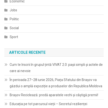
Economic
Jobs
Politic
Social
Sport
ARTICOLE RECENTE
Cum te înscrii în grupul țintă VIVAT 2.0: pașii simpli și actele de
care ai nevoie
În perioada 27–28 iunie 2026, Piața Sfatului din Brașov va
găzdui o amplă expoziție a produselor din Republica Moldova
Brașov Reciclează: predă aparatele vechi și câștigă premii!
Educația pe tot parcursul vieții – Secretul rezilienței