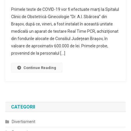
Teste
Primele teste de COVID-19 vor fi efectuate marţi la Spitalul
COVID-
Clinic de Obstetrică-Ginecologie “Dr. A.I. Sbârcea” din
19
Braşov, după ce, vineri, a fost instalat în această unitate
Realizate
medicală un aparat de testare Real Time PCR, achiziţionat
Cu
Aparat
din fondurile alocate de Consiliul Judeţean Braşov, în
Real
valoare de aproximativ 600.000 de lei. Primele probe,
Time
provenind de la personalul […]
PCR
La
Continue Reading
Maternitatea
Braşov
CATEGORII
Divertisment