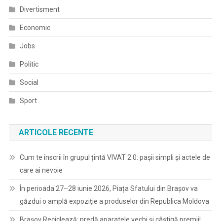
Divertisment
Economic
Jobs
Politic
Social
Sport
ARTICOLE RECENTE
Cum te înscrii în grupul țintă VIVAT 2.0: pașii simpli și actele de
care ai nevoie
În perioada 27–28 iunie 2026, Piața Sfatului din Brașov va
găzdui o amplă expoziție a produselor din Republica Moldova
Brașov Reciclează: predă aparatele vechi și câștigă premii!