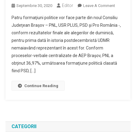
Editor
On
Septembrie 30, 2020
Leave A Comment
Patru
Patru formaţiuni politice vor face parte din noul Consiliu
Formaţiuni
Judeţean Braşov – PNL, USR PLUS, PSD şi Pro România -,
Politice,
conform rezultatelor finale ale alegerilor de duminică,
Reprezenta
pentru prima dată în istoria postdecembristă UDMR
În
CJ;
nemaiavând reprezentant în acest for. Conform
Veştea
proceselor-verbale centralizate de AEP Braşov, PNL a
(PNL)
obţinut 36,97%, următoarea formaţiune politică clasată
–
fiind PSD, […]
Câştigător
Al
Continue Reading
Funcţiei
De
Preşedinte
CATEGORII