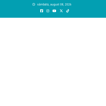
Skip
sâmbătă, august 08, 2026
to
content