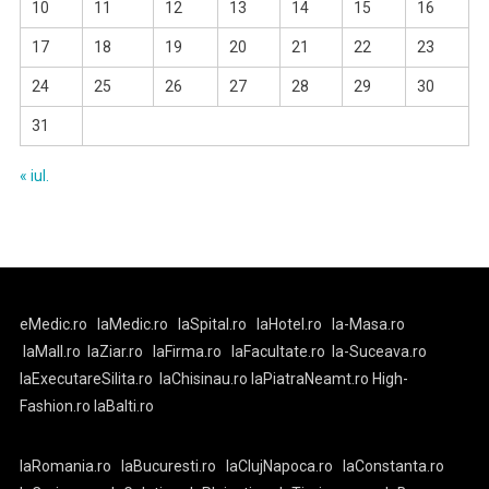
10
11
12
13
14
15
16
17
18
19
20
21
22
23
24
25
26
27
28
29
30
31
« iul.
eMedic.ro
laMedic.ro
laSpital.ro
laHotel.ro
la-Masa.ro
laMall.ro
laZiar.ro
laFirma.ro
laFacultate.ro
la-Suceava.ro
laExecutareSilita.ro
laChisinau.ro
laPiatraNeamt.ro
High-
Fashion.ro
laBalti.ro
laRomania.ro
laBucuresti.ro
laClujNapoca.ro
laConstanta.ro