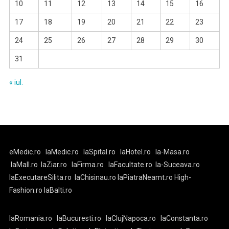
10
11
12
13
14
15
16
17
18
19
20
21
22
23
24
25
26
27
28
29
30
31
« iul.
eMedic.ro
laMedic.ro
laSpital.ro
laHotel.ro
la-Masa.ro
laMall.ro
laZiar.ro
laFirma.ro
laFacultate.ro
la-Suceava.ro
laExecutareSilita.ro
laChisinau.ro
laPiatraNeamt.ro
High-
Fashion.ro
laBalti.ro
laRomania.ro
laBucuresti.ro
laClujNapoca.ro
laConstanta.ro