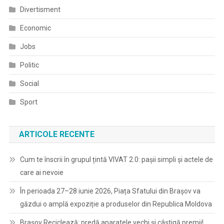
Divertisment
Economic
Jobs
Politic
Social
Sport
ARTICOLE RECENTE
Cum te înscrii în grupul țintă VIVAT 2.0: pașii simpli și actele de
care ai nevoie
În perioada 27–28 iunie 2026, Piața Sfatului din Brașov va
găzdui o amplă expoziție a produselor din Republica Moldova
Brașov Reciclează: predă aparatele vechi și câștigă premii!