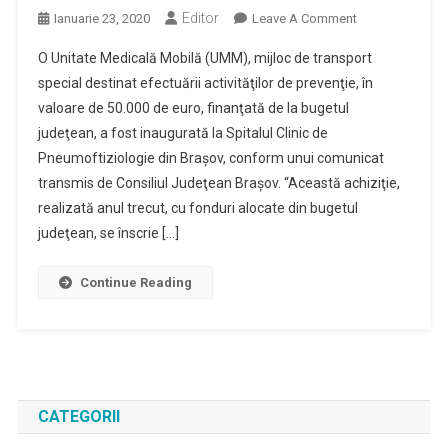
Editor
On
Ianuarie 23, 2020
Leave A Comment
Unitate
O Unitate Medicală Mobilă (UMM), mijloc de transport
Medicală
special destinat efectuării activităţilor de prevenţie, în
Mobilă,
valoare de 50.000 de euro, finanţată de la bugetul
De
judeţean, a fost inaugurată la Spitalul Clinic de
50.000
De
Pneumoftiziologie din Braşov, conform unui comunicat
Euro,
transmis de Consiliul Judeţean Braşov. “Această achiziţie,
Inaugurată
realizată anul trecut, cu fonduri alocate din bugetul
La
judeţean, se înscrie […]
Spitalul
De
Continue Reading
Pneumoftiziolo
Braşov
CATEGORII