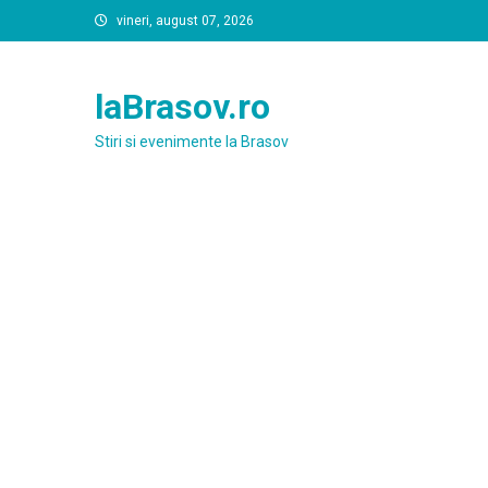
Skip
vineri, august 07, 2026
to
content
laBrasov.ro
Stiri si evenimente la Brasov