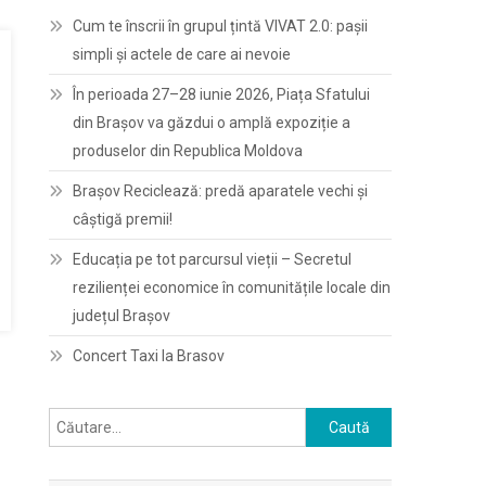
Cum te înscrii în grupul țintă VIVAT 2.0: pașii
simpli și actele de care ai nevoie
În perioada 27–28 iunie 2026, Piața Sfatului
din Brașov va găzdui o amplă expoziție a
produselor din Republica Moldova
Brașov Reciclează: predă aparatele vechi și
câștigă premii!
Educația pe tot parcursul vieții – Secretul
rezilienței economice în comunitățile locale din
județul Brașov
Concert Taxi la Brasov
Caută
după: