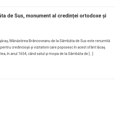
Mângâiere
Și
Întărire
a de Sus, monument al credinței ortodoxe și
Sufletească
On
Mănăstirea
Făgăraș, Mănăstirea Brâncoveanu de la Sâmbăta de Sus este renumită
Brâncoveanu
pentru credincioșii și vizitatorii care poposesc în acest sfânt lăcaș.
De
-lea, în anul 1654, când satul și moșia de la Sâmbăta de […]
La
Sâmbăta
De
Sus,
Monument
Al
Credinței
Ortodoxe
Și
Culturii
Românești