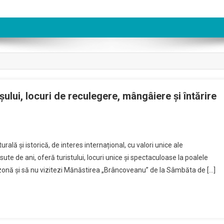
ului, locuri de reculegere, mângâiere și întărire
On
Mănăstirile
rală și istorică, de interes internațional, cu valori unice ale
Ortodoxe
 sute de ani, oferă turistului, locuri unice și spectaculoase la poalele
Din
 zonă și să nu vizitezi Mănăstirea „Brâncoveanu” de la Sâmbăta de […]
Țara
Făgărașului,
Locuri
De
Reculegere,