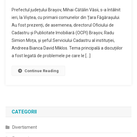
Probleme
Prefectul județului Brașov, Mihai-Cătălin Văsii, s-a întâlnit
De
ieri, la Viștea, cu primarii comunelor din Țara Făgărașului.
Fond
Au fost prezenți, de asemenea, directorul Oficiului de
Funciar
Cadastru și Publicitate Imobiliară (OCPI) Brașov, Radu
Discutate
Cu
Simion Moța, și șeful Serviciului Cadastru al instituției,
Primarii
Andreea Bianca David Miklos. Tema principală a discuțiilor
Comunelor
a fost legată de problemele pe care le […]
Din
Țara
Continue Reading
Făgărașului
CATEGORII
Divertisment