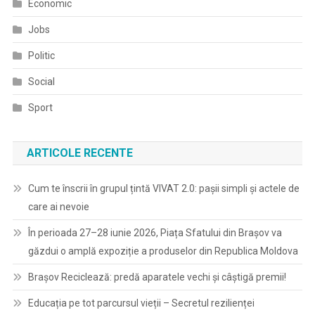
Economic
Jobs
Politic
Social
Sport
ARTICOLE RECENTE
Cum te înscrii în grupul țintă VIVAT 2.0: pașii simpli și actele de
care ai nevoie
În perioada 27–28 iunie 2026, Piața Sfatului din Brașov va
găzdui o amplă expoziție a produselor din Republica Moldova
Brașov Reciclează: predă aparatele vechi și câștigă premii!
Educația pe tot parcursul vieții – Secretul rezilienței