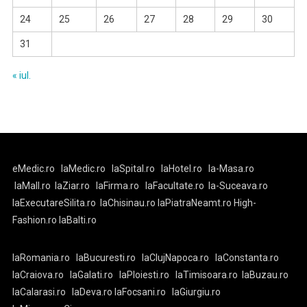
24
25
26
27
28
29
30
31
« iul.
eMedic.ro
laMedic.ro
laSpital.ro
laHotel.ro
la-Masa.ro
laMall.ro
laZiar.ro
laFirma.ro
laFacultate.ro
la-Suceava.ro
laExecutareSilita.ro
laChisinau.ro
laPiatraNeamt.ro
High-
Fashion.ro
laBalti.ro
laRomania.ro
laBucuresti.ro
laClujNapoca.ro
laConstanta.ro
laCraiova.ro
laGalati.ro
laPloiesti.ro
laTimisoara.ro
laBuzau.ro
laCalarasi.ro
laDeva.ro
laFocsani.ro
laGiurgiu.ro