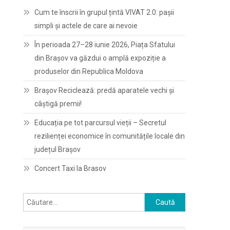
Cum te înscrii în grupul țintă VIVAT 2.0: pașii
simpli și actele de care ai nevoie
În perioada 27–28 iunie 2026, Piața Sfatului
din Brașov va găzdui o amplă expoziție a
produselor din Republica Moldova
Brașov Reciclează: predă aparatele vechi și
câștigă premii!
Educația pe tot parcursul vieții – Secretul
rezilienței economice în comunitățile locale din
județul Brașov
Concert Taxi la Brasov
Caută
după: