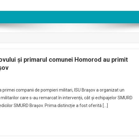
șovului și primarul comunei Homorod au primit
așov
ul
rea primei companii de pompieri militari, ISU Brașov a organizat un
t militarilor care s-au remarcat în intervenții, cât și echipajelor SMURD
amedicilor SMURD Brașov. Prima distincție a fost oferită […]
ui