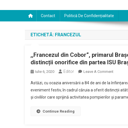
Contact
Politică De Confidențialitate
ETICHETĂ:
FRANCEZUL
,,Francezul din Cobor”, primarul Bra
distincții onorifice din partea ISU Br
Editor
On
Iulie 6, 2020
Leave A Comment
,,Francez
Astăzi, cu ocazia aniversării a 84 de ani de la înființa
Din
eveniment festiv, în cadrul căruia a oferit distincții atâ
Cobor”,
și civililor care sprijină activitatea pompierilor și par
Primarul
Brașovul
Și
Continue Reading
Primarul
Comunei