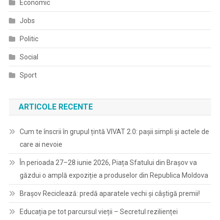
Economic
Jobs
Politic
Social
Sport
ARTICOLE RECENTE
Cum te înscrii în grupul țintă VIVAT 2.0: pașii simpli și actele de
care ai nevoie
În perioada 27–28 iunie 2026, Piața Sfatului din Brașov va
găzdui o amplă expoziție a produselor din Republica Moldova
Brașov Reciclează: predă aparatele vechi și câștigă premii!
Educația pe tot parcursul vieții – Secretul rezilienței