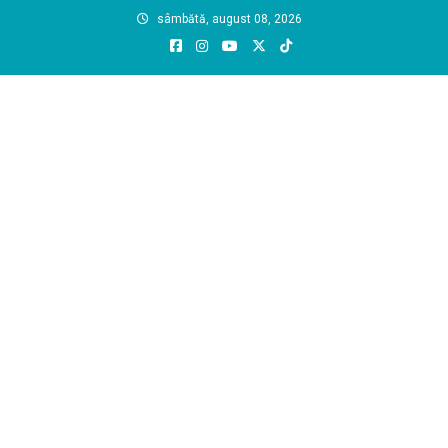
Skip
sâmbătă, august 08, 2026
to
content