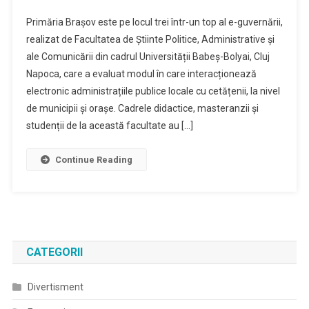
Primăria
Primăria Brașov este pe locul trei într-un top al e-guvernării,
Brașov,
realizat de Facultatea de Știinte Politice, Administrative și
În
ale Comunicării din cadrul Universității Babeș-Bolyai, Cluj
Top
Napoca, care a evaluat modul în care interacționează
3
La
electronic administrațiile publice locale cu cetățenii, la nivel
Capitolul
de municipii și orașe. Cadrele didactice, masteranzii și
E-
studenții de la această facultate au […]
Guvernare
Continue Reading
CATEGORII
Divertisment