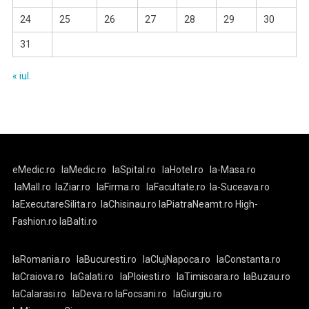
24
25
26
27
28
29
30
31
« iul.
eMedic.ro
laMedic.ro
laSpital.ro
laHotel.ro
la-Masa.ro
laMall.ro
laZiar.ro
laFirma.ro
laFacultate.ro
la-Suceava.ro
laExecutareSilita.ro
laChisinau.ro
laPiatraNeamt.ro
High-
Fashion.ro
laBalti.ro
laRomania.ro
laBucuresti.ro
laClujNapoca.ro
laConstanta.ro
laCraiova.ro
laGalati.ro
laPloiesti.ro
laTimisoara.ro
laBuzau.ro
laCalarasi.ro
laDeva.ro
laFocsani.ro
laGiurgiu.ro