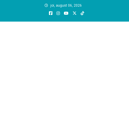
Skip
joi, august 06, 2026
to
content