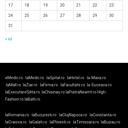
17
18
19
20
21
22
23
24
25
26
27
28
29
30
31
« iul.
eMedic.ro
laMedic.ro
laSpital.ro
laHotel.ro
la-Masa.ro
laMall.ro
laZiar.ro
laFirma.ro
laFacultate.ro
la-Suceava.ro
laExecutareSilita.ro
laChisinau.ro
laPiatraNeamt.ro
High-
Fashion.ro
laBalti.ro
laRomania.ro
laBucuresti.ro
laClujNapoca.ro
laConstanta.ro
laCraiova.ro
laGalati.ro
laPloiesti.ro
laTimisoara.ro
laBuzau.ro