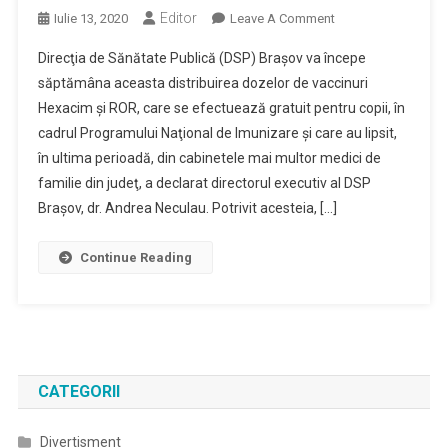
Editor
On
Iulie 13, 2020
Leave A Comment
DSP
Direcţia de Sănătate Publică (DSP) Braşov va începe
Braşov
săptămâna aceasta distribuirea dozelor de vaccinuri
Începe
Hexacim şi ROR, care se efectuează gratuit pentru copii, în
Distribuirea
cadrul Programului Naţional de Imunizare şi care au lipsit,
Dozelor
De
în ultima perioadă, din cabinetele mai multor medici de
Vaccinuri
familie din judeţ, a declarat directorul executiv al DSP
Hexacim
Braşov, dr. Andrea Neculau. Potrivit acesteia, […]
Şi
ROR
Continue Reading
Către
Medicii
De
Familie
CATEGORII
Divertisment