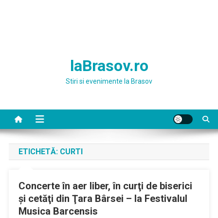
laBrasov.ro
Stiri si evenimente la Brasov
ETICHETĂ:
CURTI
Concerte în aer liber, în curţi de biserici
şi cetăţi din Ţara Bârsei – la Festivalul
Musica Barcensis