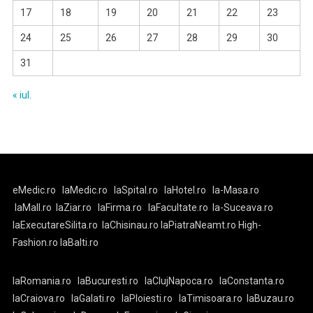
17
18
19
20
21
22
23
24
25
26
27
28
29
30
31
« iul.
eMedic.ro
laMedic.ro
laSpital.ro
laHotel.ro
la-Masa.ro
laMall.ro
laZiar.ro
laFirma.ro
laFacultate.ro
la-Suceava.ro
laExecutareSilita.ro
laChisinau.ro
laPiatraNeamt.ro
High-
Fashion.ro
laBalti.ro
laRomania.ro
laBucuresti.ro
laClujNapoca.ro
laConstanta.ro
laCraiova.ro
laGalati.ro
laPloiesti.ro
laTimisoara.ro
laBuzau.ro