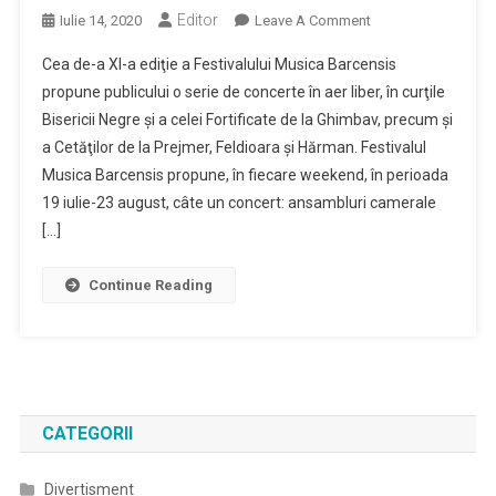
Editor
On
Iulie 14, 2020
Leave A Comment
Concerte
Cea de-a XI-a ediţie a Festivalului Musica Barcensis
În
propune publicului o serie de concerte în aer liber, în curţile
Aer
Bisericii Negre şi a celei Fortificate de la Ghimbav, precum şi
Liber,
a Cetăţilor de la Prejmer, Feldioara şi Hărman. Festivalul
În
Curţi
Musica Barcensis propune, în fiecare weekend, în perioada
De
19 iulie-23 august, câte un concert: ansambluri camerale
Biserici
[…]
Şi
Cetăţi
Continue Reading
Din
Ţara
Bârsei
–
La
Festivalul
CATEGORII
Musica
Barcensis
Divertisment