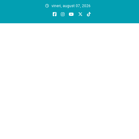
Skip
vineri, august 07, 2026
to
content