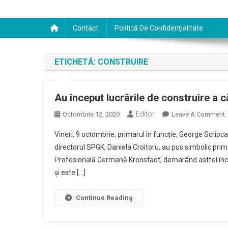
Contact
Politică De Confidențialitate
ETICHETĂ:
CONSTRUIRE
Au început lucrările de construire a c
Editor
Octombrie 12, 2020
Leave A Comment
Vineri, 9 octombrie, primarul în funcție, George Scripc
Î
directorul SPGK, Daniela Croitoru, au pus simbolic pri
L
Profesională Germană Kronstadt, demarând astfel începe
și este […]
C
C
Continue Reading
P
E