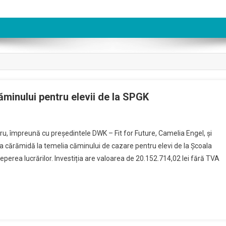
ăminului pentru elevii de la SPGK
On
Au
aru, împreună cu președintele DWK – Fit for Future, Camelia Engel, și
nceput
ma cărămidă la temelia căminului de cazare pentru elevi de la Școala
ucrările
rea lucrărilor. Investiția are valoarea de 20.152.714,02 lei fără TVA
De
onstruire
A
ăminului
entru
levii