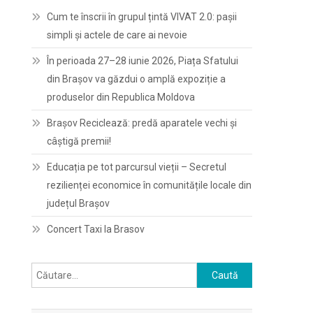
Cum te înscrii în grupul țintă VIVAT 2.0: pașii
simpli și actele de care ai nevoie
În perioada 27–28 iunie 2026, Piața Sfatului
din Brașov va găzdui o amplă expoziție a
produselor din Republica Moldova
Brașov Reciclează: predă aparatele vechi și
câștigă premii!
Educația pe tot parcursul vieții – Secretul
rezilienței economice în comunitățile locale din
județul Brașov
Concert Taxi la Brasov
Caută
după: