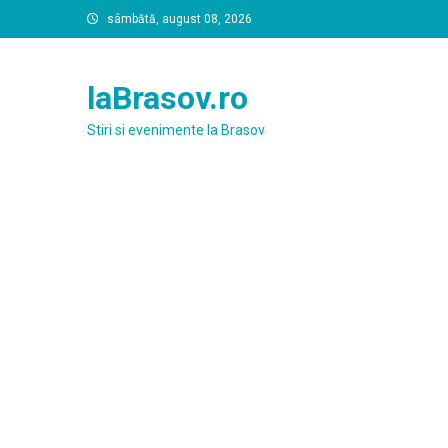
Skip
sâmbătă, august 08, 2026
to
content
laBrasov.ro
Stiri si evenimente la Brasov