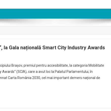
, la Gala națională Smart City Industry Awards
On
Brașovul,
ipiului Brașov, premiul pentru accesibilitate, la categoria Mobilitate
Recunoscut
ry Awards“ (SCIA), care a avut loc la Palatul Parlamentului, în
Ca
semnat Carta România 2030, cel mai important demers național de
„oraș-
Smart“,
La
Gala
Națională
Smart