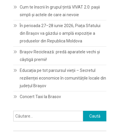
Cum te înscrii în grupul țintă VIVAT 2.0: pașii
simpli și actele de care ai nevoie
În perioada 27–28 iunie 2026, Piața Sfatului
din Brașov va găzdui o amplă expoziție a
produselor din Republica Moldova
Brașov Reciclează: predă aparatele vechi și
câștigă premii!
Educația pe tot parcursul vieții – Secretul
rezilienței economice în comunitățile locale din
județul Brașov
Concert Taxi la Brasov
Caută
după: